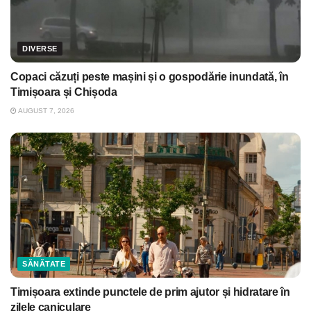
DIVERSE
Copaci căzuți peste mașini și o gospodărie inundată, în
Timișoara și Chișoda
AUGUST 7, 2026
SĂNĂTATE
Timișoara extinde punctele de prim ajutor și hidratare în
zilele caniculare