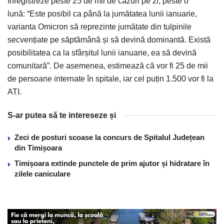
înregistreze peste 25 de mii de cazuri pe zi, peste o
lună: “Este posibil ca până la jumătatea lunii ianuarie,
varianta Omicron să reprezinte jumătate din tulpinile
secvențiate pe săptămână și să devină dominantă. Există
posibilitatea ca la sfârșitul lunii ianuarie, ea să devină
comunitară”. De asemenea, estimează că vor fi 25 de mii
de persoane internate în spitale, iar cel puțin 1.500 vor fi la
ATI.
S-ar putea să te intereseze și
Zeci de posturi scoase la concurs de Spitalul Județean
din Timișoara
Timișoara extinde punctele de prim ajutor și hidratare în
zilele caniculare