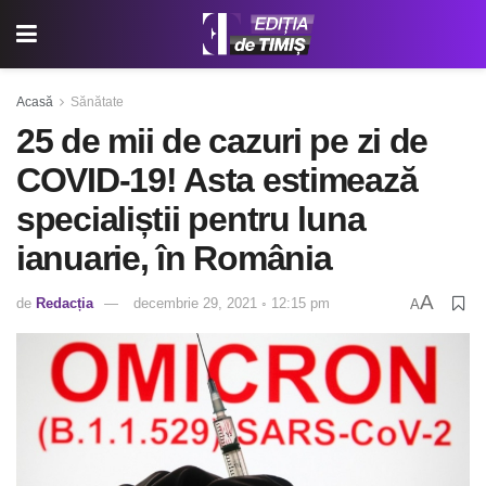
Acasă
Sănătate
25 de mii de cazuri pe zi de
COVID-19! Asta estimează
specialiștii pentru luna
ianuarie, în România
A
de
Redacția
decembrie 29, 2021 ◦ 12:15 pm
A