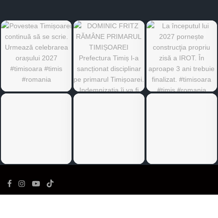
©
Ediția de Timiș
- Toate drepturile rezervate