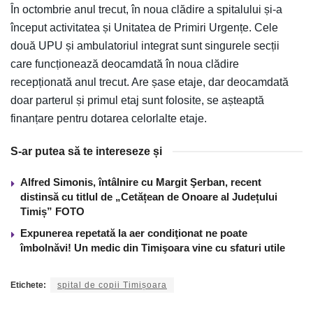
În octombrie anul trecut, în noua clădire a spitalului și-a
început activitatea și Unitatea de Primiri Urgențe. Cele
două UPU și ambulatoriul integrat sunt singurele secții
care funcționează deocamdată în noua clădire
recepționată anul trecut. Are șase etaje, dar deocamdată
doar parterul și primul etaj sunt folosite, se așteaptă
finanțare pentru dotarea celorlalte etaje.
S-ar putea să te intereseze și
Alfred Simonis, întâlnire cu Margit Şerban, recent
distinsă cu titlul de „Cetățean de Onoare al Județului
Timiș” FOTO
Expunerea repetată la aer condiţionat ne poate
îmbolnăvi! Un medic din Timişoara vine cu sfaturi utile
Etichete:
spital de copii Timișoara