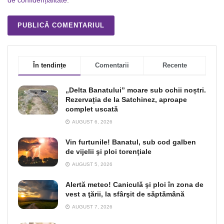
de confidențialitate
.
În tendințe
Comentarii
Recente
„Delta Banatului” moare sub ochii noștri.
Rezervația de la Satchinez, aproape
complet uscată
AUGUST 6, 2026
Vin furtunile! Banatul, sub cod galben
de vijelii şi ploi torenţiale
AUGUST 5, 2026
Alertă meteo! Caniculă şi ploi în zona de
vest a ţării, la sfârşit de săptămână
AUGUST 7, 2026