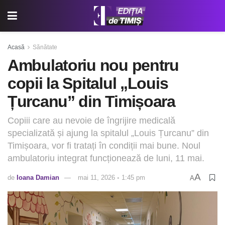
Acasă
Sănătate
Ambulatoriu nou pentru
copii la Spitalul „Louis
Țurcanu” din Timișoara
Copiii care au nevoie de îngrijire medicală
specializată și ajung la spitalul „Louis Țurcanu” din
Timișoara, vor fi tratați în condiții mai bune. Noul
ambulatoriu integrat funcționează de luni, 11 mai.
A
de
Ioana Damian
mai 11, 2026 ◦ 1:45 pm
A