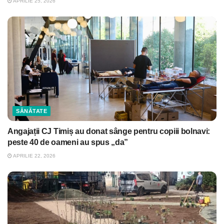
APRILIE 25, 2026
SĂNĂTATE
Angajații CJ Timiș au donat sânge pentru copiii bolnavi:
peste 40 de oameni au spus „da”
APRILIE 22, 2026