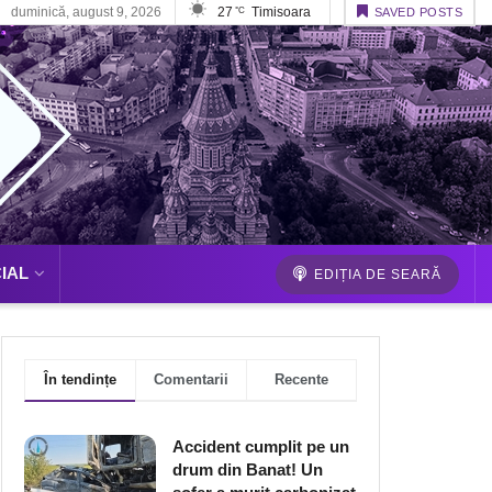
duminică, august 9, 2026
27
Timisoara
°C
SAVED POSTS
IAL
EDIȚIA DE SEARĂ
În tendințe
Comentarii
Recente
Accident cumplit pe un
drum din Banat! Un