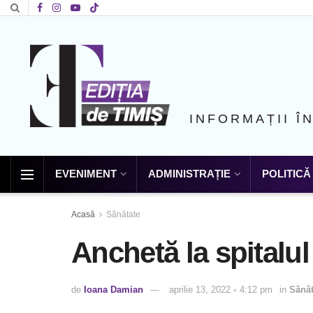
INFORMAȚII Î
EVENIMENT
ADMINISTRAȚIE
POLITICĂ
Acasă
Sănătate
Anchetă la spitalul
de
Ioana Damian
aprilie 13, 2022 ◦ 4:12 pm
in
Sănăt