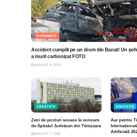
EVENIMENT
Accident cumplit pe un drum din Banat! Un şof
a murit carbonizat FOTO
AUGUST 8, 2026
SĂNĂTATE
EDUCAȚIE
Zeci de posturi scoase la concurs
Aur pentru T
de Spitalul Județean din Timișoara
Internațional
Artificială 20
AUGUST 7, 2026