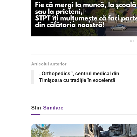
PU
Articolul anterior
„Orthopedics”, centrul medical din
Timișoara cu tradiție în excelență
Știri
Similare