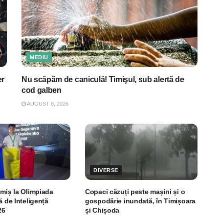
MEDIU
er
Nu scăpăm de caniculă! Timişul, sub alertă de
cod galben
AUGUST 8, 2026
DIVERSE
imiș la Olimpiada
Copaci căzuți peste mașini și o
ă de Inteligență
gospodărie inundată, în Timișoara
26
și Chișoda