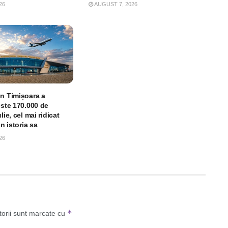
26
AUGUST 7, 2026
in Timișoara a
este 170.000 de
lie, cel mai ridicat
in istoria sa
26
*
torii sunt marcate cu