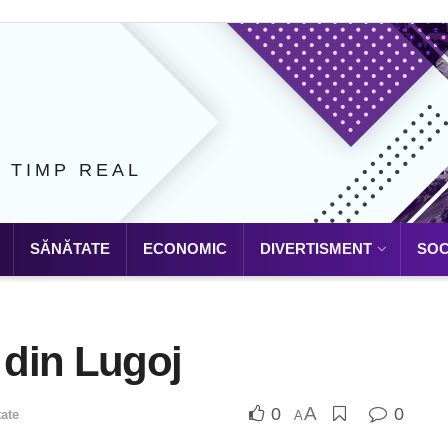
N TIMP REAL
SĂNĂTATE
ECONOMIC
DIVERTISMENT
SOC
 din Lugoj
A
0
0
ate
A