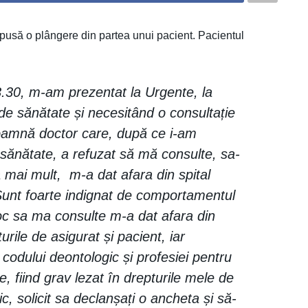
usă o plângere din partea unui pacient. Pacientul
3.30, m-am prezentat la Urgente, la
de sănătate și necesitând o consultație
oamnă doctor care, după ce i-am
sănătate, a refuzat să mă consulte, sa-
 mai mult, m-a dat afara din spital
Sunt foarte indignat de comportamentul
loc sa ma consulte m-a dat afara din
rile de asigurat și pacient, iar
odului deontologic și profesiei pentru
ie, fiind grav lezat în drepturile mele de
c, solicit sa declanșați o ancheta și să-