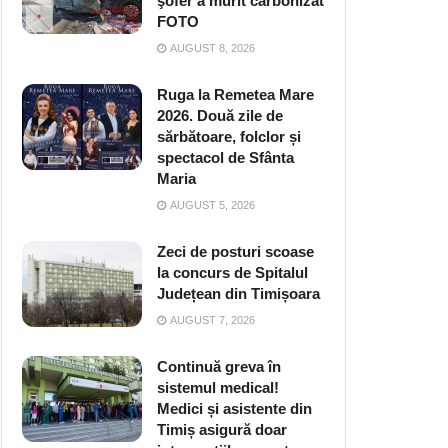
şofer a murit carbonizat
FOTO
AUGUST 8, 2026
Ruga la Remetea Mare
2026. Două zile de
sărbătoare, folclor și
spectacol de Sfânta
Maria
AUGUST 5, 2026
Zeci de posturi scoase
la concurs de Spitalul
Județean din Timișoara
AUGUST 7, 2026
Continuă greva în
sistemul medical!
Medici și asistente din
Timiș asigură doar