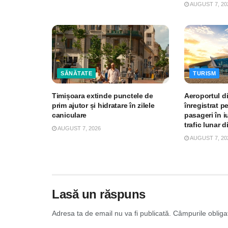
AUGUST 7, 20
SĂNĂTATE
TURISM
Timișoara extinde punctele de
Aeroportul d
prim ajutor și hidratare în zilele
înregistrat p
caniculare
pasageri în iu
trafic lunar d
AUGUST 7, 2026
AUGUST 7, 20
Lasă un răspuns
Adresa ta de email nu va fi publicată.
Câmpurile obliga