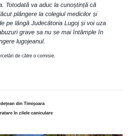
a. Totodată va aduc la cunoștință că
ut plângere la colegiul medicilor și
de pe lângă Judecătoria Lugoj și voi uza
 abuzuri grave sa nu se mai întâmple în
ângere lugojeanul.
rcetări de către o comisie.
udețean din Timișoara
atare în zilele caniculare