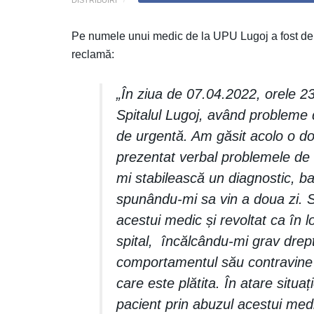
Pe numele unui medic de la UPU Lugoj a fost dep
reclamă:
„În ziua de 07.04.2022, orele 2
Spitalul Lugoj, având probleme 
de urgentă. Am găsit acolo o d
prezentat verbal problemele de 
mi stabilească un diagnostic, ba
spunându-mi sa vin a doua zi. 
acestui medic și revoltat ca în 
spital, încălcându-mi grav dreptu
comportamentul său contravine c
care este plătita. În atare situaț
pacient prin abuzul acestui medi