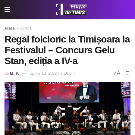
Acasă
Cultură
Regal folcloric la Timișoara la
Festivalul – Concurs Gelu
Stan, ediția a IV-a
A
de
M. P.
aprilie 13, 2022 ◦ 7:16 pm
A