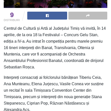
9
DISTRIBUIRI
Centrul de Cultură și Artă al Județului Timiș vă invită, în 14
aprilie, de la ora 18 la Festivalul – Concurs Gelu Stan,
ediția a IV-a. Au intrat în competiția pentru marele premiu
16 tineri interpreți din Banat, Transilvania, Oltenia și
Muntenia, care vor fi acompaniați de Orchestra
Ansamblului Profesionist Banatul, coordonată de dirijorul
Sebastian Roșca.
Interpreți consacrați ai folclorului bănățean Tiberiu Ceia,
Ana Munteanu, Elena Jurjescu, Vasile Conea vor susține
un recital în sala Timișoara Convention Center din
Timișoara, precum și interpreți din noua generație Stana
Stepanescu, Ciprian Pop, Răzvan Năstăsescu și
Alexandra Acs.