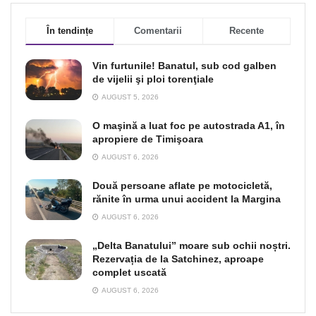
În tendințe
Comentarii
Recente
Vin furtunile! Banatul, sub cod galben
de vijelii şi ploi torenţiale
AUGUST 5, 2026
O maşină a luat foc pe autostrada A1, în
apropiere de Timişoara
AUGUST 6, 2026
Două persoane aflate pe motocicletă,
rănite în urma unui accident la Margina
AUGUST 6, 2026
„Delta Banatului” moare sub ochii noștri.
Rezervația de la Satchinez, aproape
complet uscată
AUGUST 6, 2026