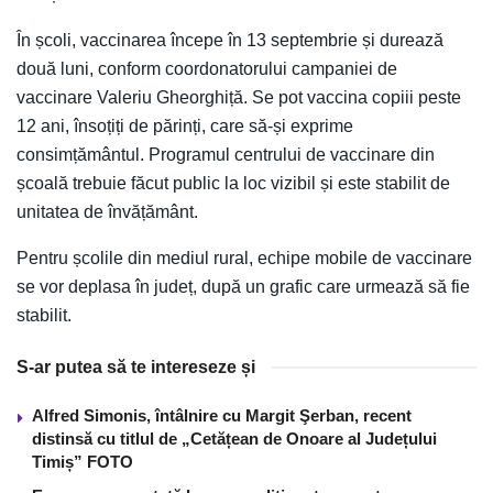
În școli, vaccinarea începe în 13 septembrie și durează
două luni, conform coordonatorului campaniei de
vaccinare Valeriu Gheorghiță. Se pot vaccina copiii peste
12 ani, însoțiți de părinți, care să-și exprime
consimțământul. Programul centrului de vaccinare din
școală trebuie făcut public la loc vizibil și este stabilit de
unitatea de învățământ.
Pentru școlile din mediul rural, echipe mobile de vaccinare
se vor deplasa în județ, după un grafic care urmează să fie
stabilit.
S-ar putea să te intereseze și
Alfred Simonis, întâlnire cu Margit Şerban, recent
distinsă cu titlul de „Cetățean de Onoare al Județului
Timiș” FOTO