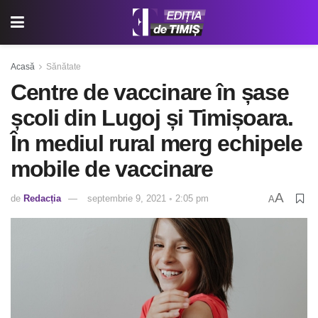
Acasă
Sănătate
Centre de vaccinare în șase
școli din Lugoj și Timișoara.
În mediul rural merg echipele
mobile de vaccinare
A
de
Redacția
septembrie 9, 2021 ◦ 2:05 pm
A