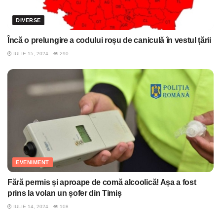
DIVERSE
Încă o prelungire a codului roșu de caniculă în vestul țării
IULIE 15, 2024
290
EVENIMENT
Fără permis și aproape de comă alcoolică! Așa a fost
prins la volan un șofer din Timiș
IULIE 14, 2024
108