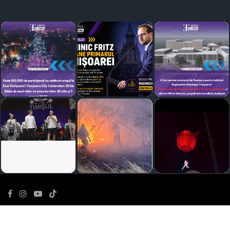
©
Ediția de Timiș
- Toate drepturile rezervate