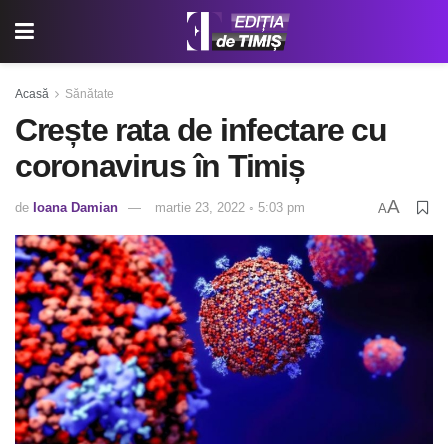
Acasă
Sănătate
Crește rata de infectare cu
coronavirus în Timiș
A
de
Ioana Damian
martie 23, 2022 ◦ 5:03 pm
A