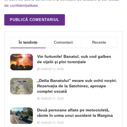
de confidențialitate
.
În tendințe
Comentarii
Recente
Vin furtunile! Banatul, sub cod galben
de vijelii şi ploi torenţiale
AUGUST 5, 2026
„Delta Banatului” moare sub ochii noștri.
Rezervația de la Satchinez, aproape
complet uscată
AUGUST 6, 2026
Două persoane aflate pe motocicletă,
rănite în urma unui accident la Margina
AUGUST 6, 2026