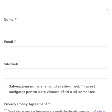
*
Nume
*
Email
Site web
Salvează-mi numele, emailul și site-ul web în acest
navigator pentru data viitoare când o să comentez.
*
Privacy Policy Agreement
Sunt de acord cu termenii și condițiile de utilizare și cu
Politica