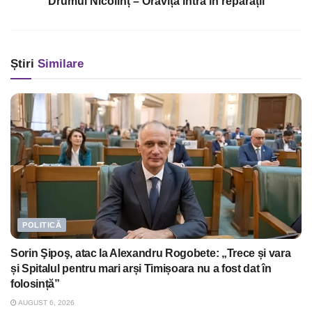
Drumul Nicolinț – Oravița intră în reparații
Știri
Similare
POLITICĂ
Sorin Şipoş, atac la Alexandru Rogobete: „Trece și vara
și Spitalul pentru mari arși Timișoara nu a fost dat în
folosință”
AUGUST 6, 2026