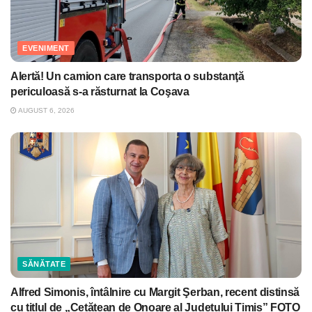
EVENIMENT
Alertă! Un camion care transporta o substanţă
periculoasă s-a răsturnat la Coşava
AUGUST 6, 2026
SĂNĂTATE
Alfred Simonis, întâlnire cu Margit Şerban, recent distinsă
cu titlul de „Cetățean de Onoare al Județului Timiș” FOTO