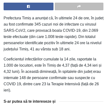
Prefectura Timiș a anunțat că, în ultimele 24 de ore, în județ
au fost confirmate 345 cazuri noi de infectare cu virusul
SARS-CoV2, care provoacă boala COVID-19, din 2.069
teste efectuate (din care 1.008 teste rapide). Din totalul
persoanelor identificate pozitiv în ultimele 24 ore la nivelul
județului Timiș, 41 au vârsta sub 18 ani.
Coeficientul infectărilor cumulate la 14 zile, raportate la
1.000 de locuitori, este în Timiș de 4,37 (față de 4,34 ieri și
4,32 luni). În această dimineață, în spitalele din județ erau
internate 148 de persoane confirmate sau suspecte cu
COVID 19, dintre care 23 la Terapie Intensivă (față de 26
ieri).
S-ar putea să te intereseze și