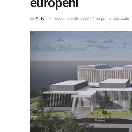
europeni
de
M. P.
decembrie 29, 2022 ◦ 4:35 pm
in
Sănătate