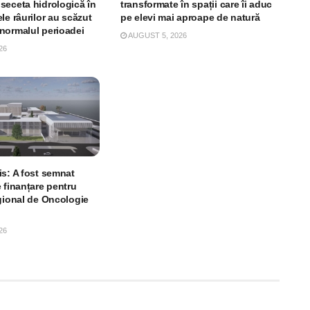
seceta hidrologică în
transformate în spații care îi aduc
le râurilor au scăzut
pe elevi mai aproape de natură
normalul perioadei
AUGUST 5, 2026
26
is: A fost semnat
 finanțare pentru
egional de Oncologie
26