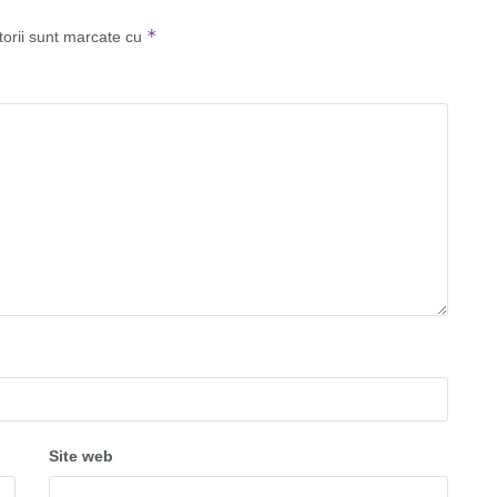
*
torii sunt marcate cu
Site web