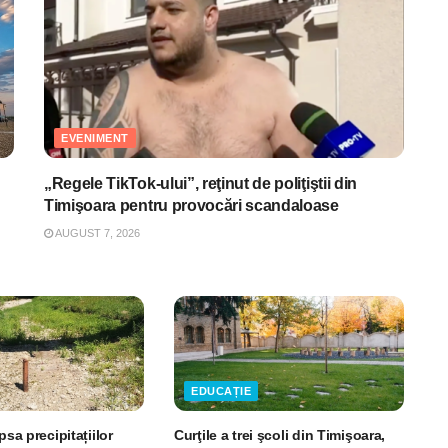
EVENIMENT
„Regele TikTok-ului”, reţinut de poliţiştii din
Timişoara pentru provocări scandaloase
AUGUST 7, 2026
EDUCAȚIE
psa precipitațiilor
Curţile a trei şcoli din Timişoara,