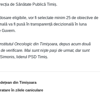
irecția de Sănătate Publică Timiș.
e dosare eligibile, vor fi selectate minim 25 de obiective de
finală va fi pusă în transparență decizională în luna
de Guvern.
 Institutul Oncologic din Timişoara, depus acum două
I de verificare. Mai sunt nişte paşi de urmat, dar sunt
d Simonis, liderul PSD Timiș.
udețean din Timișoara
atare în zilele caniculare