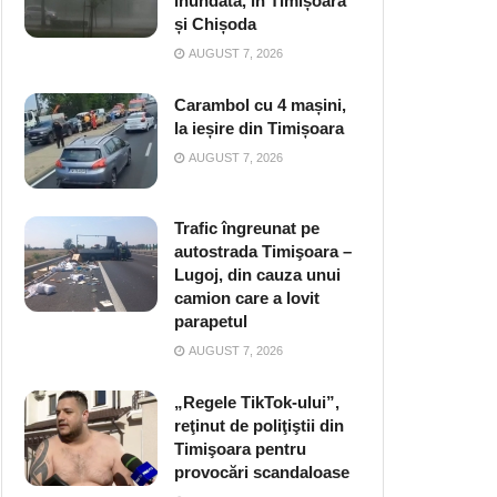
inundată, în Timișoara
și Chișoda
AUGUST 7, 2026
Carambol cu 4 mașini,
la ieșire din Timișoara
AUGUST 7, 2026
Trafic îngreunat pe
autostrada Timişoara –
Lugoj, din cauza unui
camion care a lovit
parapetul
AUGUST 7, 2026
„Regele TikTok-ului”,
reţinut de poliţiştii din
Timişoara pentru
provocări scandaloase