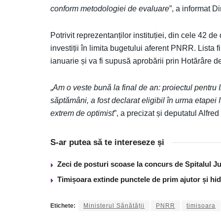
conform metodologiei de evaluare
”, a informat D
Potrivit reprezentanților instituției, din cele 42 d
investiții în limita bugetului aferent PNRR. Lista 
ianuarie și va fi supusă aprobării prin Hotărâre 
„
Am o veste bună la final de an: proiectul pentru
săptămâni, a fost declarat eligibil în urma etapei 
extrem de optimist
”, a precizat și deputatul Alfre
S-ar putea să te intereseze și
Zeci de posturi scoase la concurs de Spitalul J
Timișoara extinde punctele de prim ajutor și hidr
Etichete:
Ministerul Sănătății
PNRR
timisoara