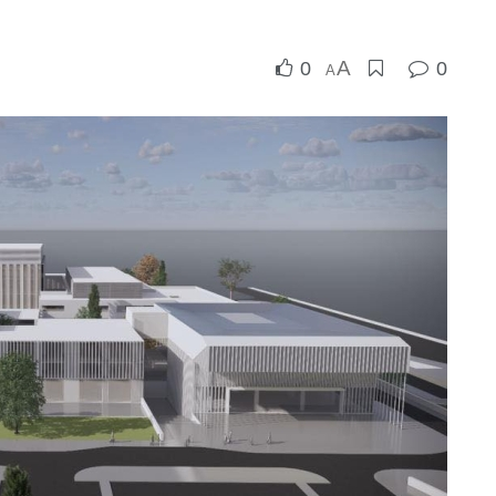
A
0
0
A