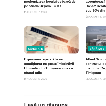
modernizarea locului de joacă de
accentuează 
pe strada Orșova FOTO
Banat! Debite
sub 30% din 
AUGUST 7, 2026
AUGUST 6, 20
SĂNĂTATE
SĂNĂTATE
Expunerea repetată la aer
Alfred Simon
condiţionat ne poate îmbolnăvi!
contractul de
Un medic din Timişoara vine cu
Institutul R
sfaturi utile
Timișoara
AUGUST 5, 2026
AUGUST 4, 20
Lasă un răspuns