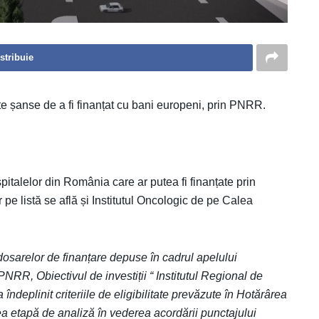
stribuie
te șanse de a fi finanțat cu bani europeni, prin PNRR.
spitalelor din România care ar putea fi finanțate prin
 pe listă se află și Institutul Oncologic de pe Calea
 dosarelor de finanțare depuse în cadrul apelului
PNRR, Obiectivul de investiții “ Institutul Regional de
ndeplinit criteriile de eligibilitate prevăzute în Hotărârea
ea etapă de analiză în vederea acordării punctajului