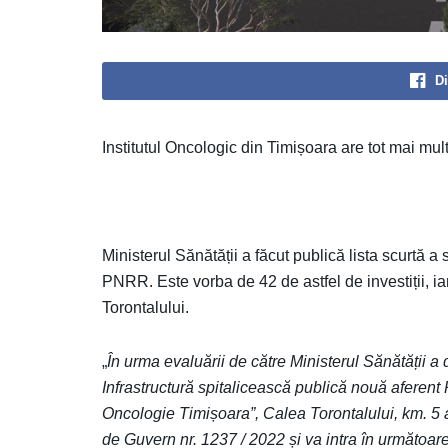
Di
Institutul Oncologic din Timișoara are tot mai mul
Ministerul Sănătății a făcut publică lista scurtă a 
PNRR. Este vorba de 42 de astfel de investiții, iar
Torontalului.
„
În urma evaluării de către Ministerul Sănătății a
Infrastructură spitalicească publică nouă aferent 
Oncologie Timișoara”, Calea Torontalului, km. 5 a î
de Guvern nr. 1237 / 2022 și va intra în următoar