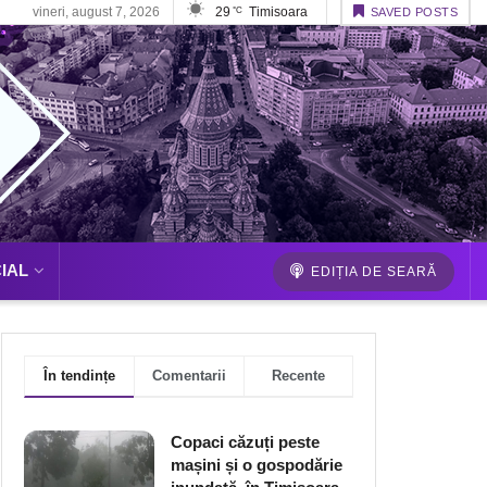
vineri, august 7, 2026
29
Timisoara
°C
SAVED POSTS
IAL
EDIȚIA DE SEARĂ
În tendințe
Comentarii
Recente
Copaci căzuți peste
mașini și o gospodărie