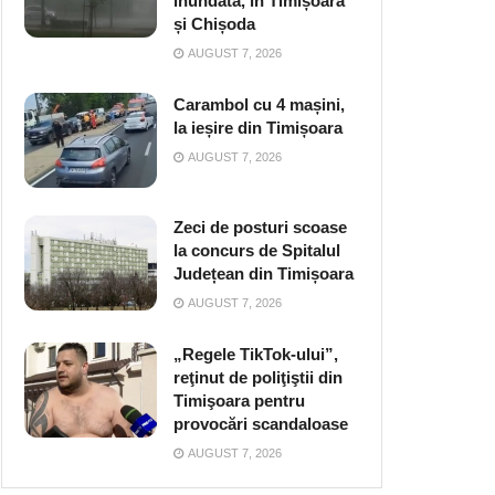
inundată, în Timișoara
și Chișoda
AUGUST 7, 2026
Carambol cu 4 mașini,
la ieșire din Timișoara
AUGUST 7, 2026
Zeci de posturi scoase
la concurs de Spitalul
Județean din Timișoara
AUGUST 7, 2026
„Regele TikTok-ului”,
reţinut de poliţiştii din
Timişoara pentru
provocări scandaloase
AUGUST 7, 2026