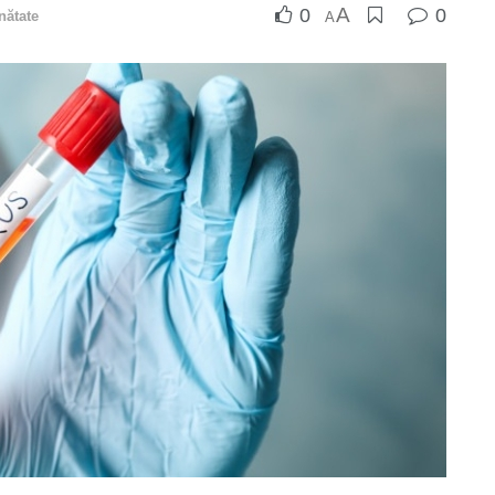
A
0
0
nătate
A