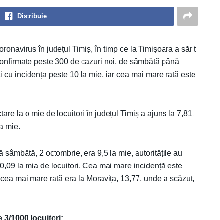
Distribuie
oronavirus în județul Timiș, în timp ce la Timișoara a sărit
t confirmate peste 300 de cazuri noi, de sâmbătă până
i cu incidența peste 10 la mie, iar cea mai mare rată este
ectare la o mie de locuitori în județul Timiș a ajuns la 7,81,
la mie.
sâmbătă, 2 octombrie, era 9,5 la mie, autoritățile au
10,09 la mia de locuitori. Cea mai mare incidență este
 cea mai mare rată era la Moravița, 13,77, unde a scăzut,
e 3/1000 locuitori: