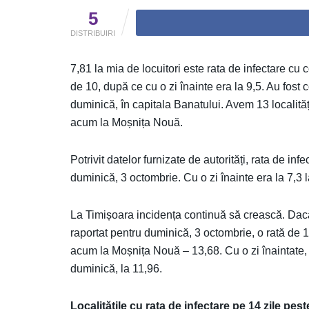
5
DISTRIBUIRI
7,81 la mia de locuitori este rata de infectare cu c
de 10, după ce cu o zi înainte era la 9,5. Au fos
duminică, în capitala Banatului. Avem 13 localităț
acum la Moșnița Nouă.
Potrivit datelor furnizate de autorități, rata de inf
duminică, 3 octombrie. Cu o zi înainte era la 7,3 
La Timișoara incidența continuă să crească. Dacă 
raportat pentru duminică, 3 octombrie, o rată de 
acum la Moșnița Nouă – 13,68. Cu o zi înaintate,
duminică, la 11,96.
Localitățile cu rata de infectare pe 14 zile pest