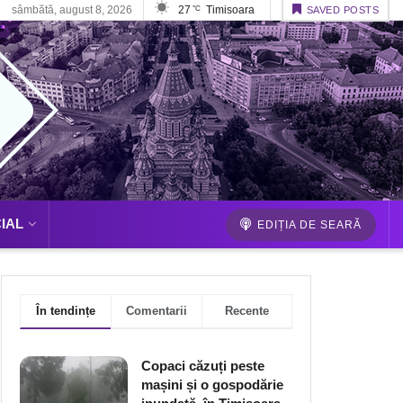
sâmbătă, august 8, 2026
27
Timisoara
°C
SAVED POSTS
IAL
EDIȚIA DE SEARĂ
În tendințe
Comentarii
Recente
Copaci căzuți peste
mașini și o gospodărie