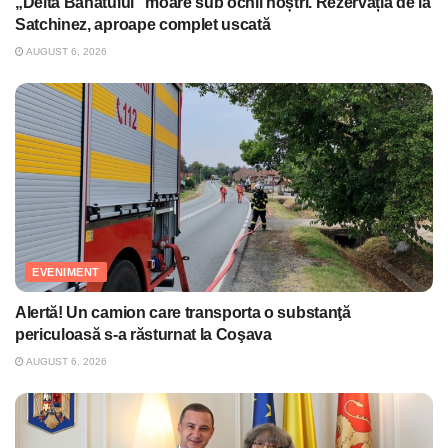
„Delta Banatului” moare sub ochii noștri. Rezervația de la
Satchinez, aproape complet uscată
AUGUST 6, 2026
EVENIMENT
Alertă! Un camion care transporta o substanţă
periculoasă s-a răsturnat la Coşava
AUGUST 6, 2026