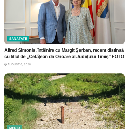
SĂNĂTATE
Alfred Simonis, întâlnire cu Margit Şerban, recent distinsă
cu titlul de „Cetățean de Onoare al Județului Timiș” FOTO
AUGUST 6, 2026
MEDIU