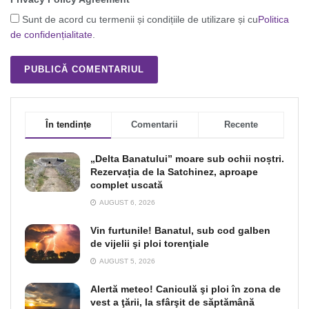
Sunt de acord cu termenii și condițiile de utilizare și cu
Politica
de confidențialitate
.
În tendințe
Comentarii
Recente
„Delta Banatului” moare sub ochii noștri.
Rezervația de la Satchinez, aproape
complet uscată
AUGUST 6, 2026
Vin furtunile! Banatul, sub cod galben
de vijelii şi ploi torenţiale
AUGUST 5, 2026
Alertă meteo! Caniculă şi ploi în zona de
vest a ţării, la sfârşit de săptămână