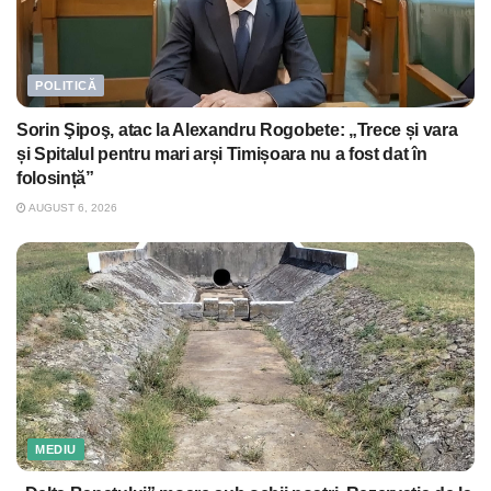
POLITICĂ
Sorin Şipoş, atac la Alexandru Rogobete: „Trece și vara
și Spitalul pentru mari arși Timișoara nu a fost dat în
folosință”
AUGUST 6, 2026
MEDIU