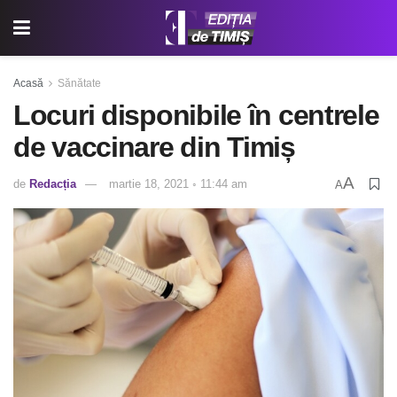
Acasă
Sănătate
Locuri disponibile în centrele
de vaccinare din Timiș
A
de
Redacția
martie 18, 2021 ◦ 11:44 am
A