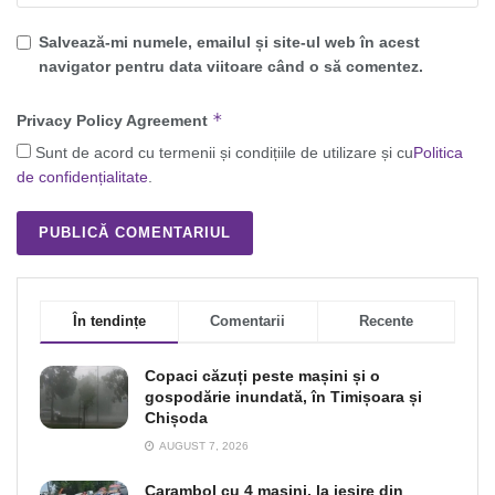
Salvează-mi numele, emailul și site-ul web în acest
navigator pentru data viitoare când o să comentez.
*
Privacy Policy Agreement
Sunt de acord cu termenii și condițiile de utilizare și cu
Politica
de confidențialitate
.
În tendințe
Comentarii
Recente
Copaci căzuți peste mașini și o
gospodărie inundată, în Timișoara și
Chișoda
AUGUST 7, 2026
Carambol cu 4 mașini, la ieșire din