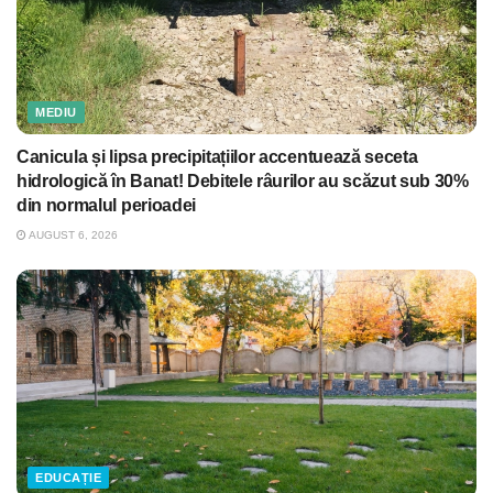
MEDIU
Canicula și lipsa precipitațiilor accentuează seceta
hidrologică în Banat! Debitele râurilor au scăzut sub 30%
din normalul perioadei
AUGUST 6, 2026
EDUCAȚIE