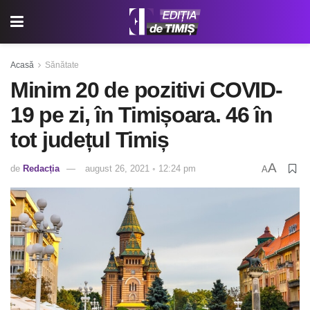
Acasă
Sănătate
Minim 20 de pozitivi COVID-
19 pe zi, în Timișoara. 46 în
tot județul Timiș
A
de
Redacția
august 26, 2021 ◦ 12:24 pm
A