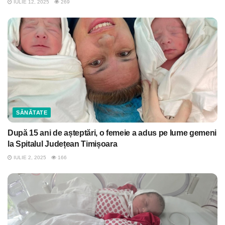
IULIE 12, 2025
269
SĂNĂTATE
După 15 ani de așteptări, o femeie a adus pe lume gemeni
la Spitalul Județean Timișoara
IULIE 2, 2025
166