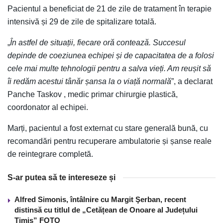
Pacientul a beneficiat de 21 de zile de tratament în terapie
intensivă și 29 de zile de spitalizare totală.
„
În astfel de situații, fiecare oră contează. Succesul
depinde de coeziunea echipei și de capacitatea de a folosi
cele mai multe tehnologii pentru a salva vieți. Am reușit să
îi redăm acestui tânăr șansa la o viață normală
”, a declarat
Panche Taskov , medic primar chirurgie plastică,
coordonator al echipei.
Marți, pacientul a fost externat cu stare generală bună, cu
recomandări pentru recuperare ambulatorie și șanse reale
de reintegrare completă.
S-ar putea să te intereseze și
Alfred Simonis, întâlnire cu Margit Şerban, recent
distinsă cu titlul de „Cetățean de Onoare al Județului
Timiș” FOTO