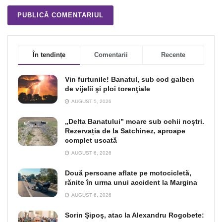
În tendințe
Comentarii
Recente
Vin furtunile! Banatul, sub cod galben
de vijelii şi ploi torenţiale
AUGUST 5, 2026
„Delta Banatului” moare sub ochii noștri.
Rezervația de la Satchinez, aproape
complet uscată
AUGUST 6, 2026
Două persoane aflate pe motocicletă,
rănite în urma unui accident la Margina
AUGUST 6, 2026
Sorin Şipoş, atac la Alexandru Rogobete: