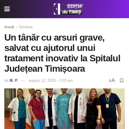
Acasă
Sănătate
Un tânăr cu arsuri grave,
salvat cu ajutorul unui
tratament inovativ la Spitalul
Județean Timișoara
A
de
M. P.
august 12, 2025 ◦ 3:03 pm
A