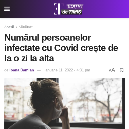
Acasă
Sănătate
Numărul persoanelor
infectate cu Covid crește de
la o zi la alta
A
de
Ioana Damian
ianuarie 11, 2022 ◦ 4:31 pm
A