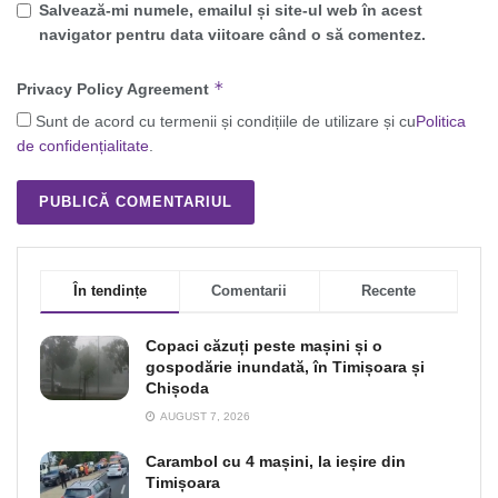
Salvează-mi numele, emailul și site-ul web în acest
navigator pentru data viitoare când o să comentez.
*
Privacy Policy Agreement
Sunt de acord cu termenii și condițiile de utilizare și cu
Politica
de confidențialitate
.
În tendințe
Comentarii
Recente
Copaci căzuți peste mașini și o
gospodărie inundată, în Timișoara și
Chișoda
AUGUST 7, 2026
Carambol cu 4 mașini, la ieșire din
Timișoara