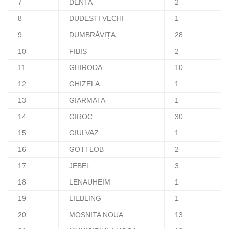
7
DENTA
2
8
DUDESTI VECHI
1
9
DUMBRĂVIȚA
28
10
FIBIS
2
11
GHIRODA
10
12
GHIZELA
1
13
GIARMATA
1
14
GIROC
30
15
GIULVAZ
1
16
GOTTLOB
2
17
JEBEL
3
18
LENAUHEIM
1
19
LIEBLING
1
20
MOSNITA NOUA
13