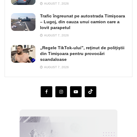
AUGUST 7, 2026
Trafic îngreunat pe autostrada Timişoara
– Lugoj, din cauza unui camion care a
lovit parapetul
AUGUST 7, 2026
„Regele TikTok-ului”, reţinut de poliţiştii
din Timişoara pentru provocări
scandaloase
AUGUST 7, 2026