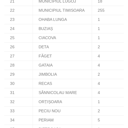
21
MUNICIPIUL LUGOJ
18
22
MUNICIPIUL TIMISOARA
255
23
OHABA LUNGA
1
24
BUZIAȘ
1
25
CIACOVA
1
26
DETA
2
27
FĂGET
4
28
GATAIA
4
29
JIMBOLIA
2
30
RECAS
4
31
SÂNNICOLAU MARE
4
32
ORȚIȘOARA
1
33
PECIU NOU
2
34
PERIAM
5