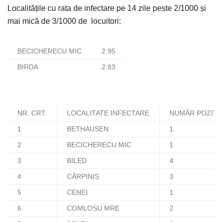
Localitățile cu rata de infectare pe 14 zile peste 2/1000 și
mai mică de 3/1000 de locuitori:
BECICHERECU MIC
2.95
BIRDA
2.83
NR. CRT.
LOCALITATE INFECTARE
NUMĂR POZITIV
1
BETHAUSEN
1
2
BECICHERECU MIC
1
3
BILED
4
4
CĂRPINIȘ
3
5
CENEI
1
6
COMLOSU MRE
2