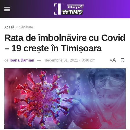
Acasă
Sănătate
Rata de îmbolnăvire cu Covid
– 19 crește în Timișoara
A
de
Ioana Damian
decembrie 31, 2021 ◦ 3:40 pm
A