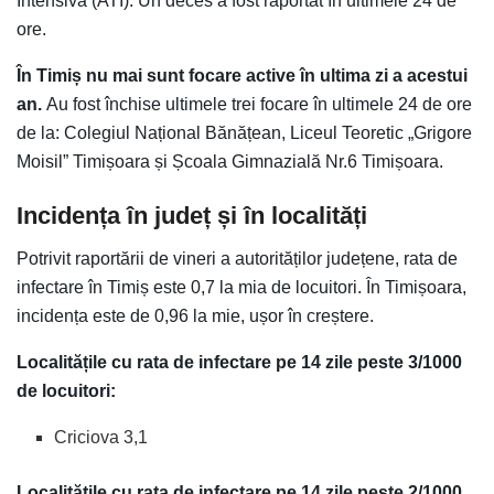
Intensivă (ATI). Un deces a fost raportat în ultimele 24 de
ore.
În Timiș nu mai sunt focare active în ultima zi a acestui
an.
Au fost închise ultimele trei focare în ultimele 24 de ore
de la: Colegiul Național Bănățean, Liceul Teoretic „Grigore
Moisil” Timișoara și Școala Gimnazială Nr.6 Timișoara.
Incidența în județ și în localități
Potrivit raportării de vineri a autorităților județene, rata de
infectare în Timiș este 0,7 la mia de locuitori. În Timișoara,
incidența este de 0,96 la mie, ușor în creștere.
Localitățile cu rata de infectare pe 14 zile peste 3/1000
de locuitori:
Criciova 3,1
Localitățile cu rata de infectare pe 14 zile peste 2/1000