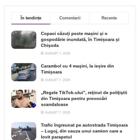
În tendințe
Comentarii
Recente
Copaci căzuți peste mașini și o
gospodărie inundată, în Timișoara și
Chișoda
AUGUST 7, 2026
Carambol cu 4 mașini, la ieșire din
Timișoara
AUGUST 7, 2026
„Regele TikTok-ului”, reţinut de poliţiştii
din Timişoara pentru provocări
scandaloase
AUGUST 7, 2026
Trafic îngreunat pe autostrada Timişoara
– Lugoj, din cauza unui camion care a
lovit parapetul