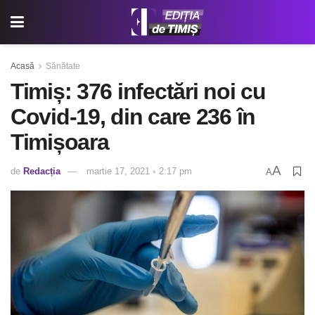
Acasă
Sănătate
Timiș: 376 infectări noi cu
Covid-19, din care 236 în
Timișoara
A
de
Redacția
martie 17, 2021 ◦ 2:17 pm
A