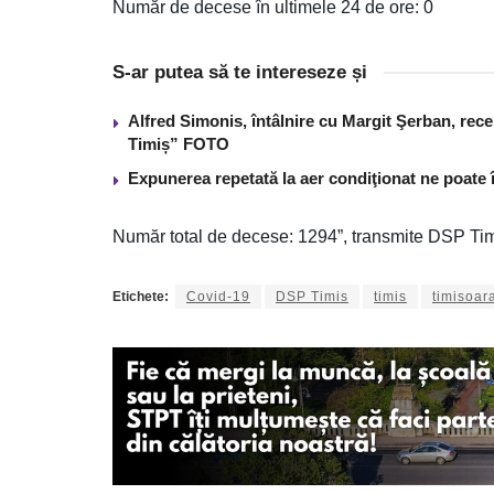
Număr de decese în ultimele 24 de ore: 0
S-ar putea să te intereseze și
Alfred Simonis, întâlnire cu Margit Şerban, rece
Timiș” FOTO
Expunerea repetată la aer condiţionat ne poate 
Număr total de decese: 1294”, transmite DSP Tim
Etichete:
Covid-19
DSP Timis
timis
timisoar