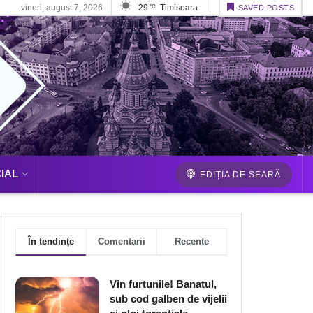
vineri, august 7, 2026
29
Timisoara
°C
SAVED POSTS
IAL
EDIȚIA DE SEARĂ
În tendințe
Comentarii
Recente
Vin furtunile! Banatul,
sub cod galben de vijelii