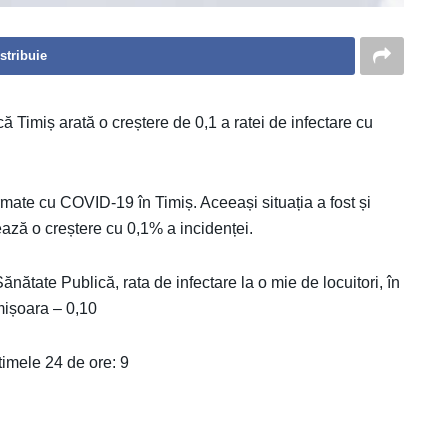
stribuie
ă Timiș arată o creștere de 0,1 a ratei de infectare cu
irmate cu COVID-19 în Timiș. Aceeași situația a fost și
ează o creștere cu 0,1% a incidenței.
ănătate Publică, rata de infectare la o mie de locuitori, în
imișoara – 0,10
imele 24 de ore: 9