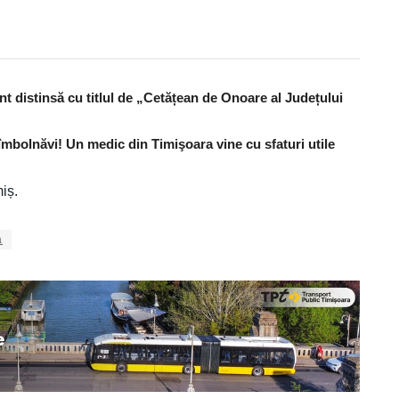
nt distinsă cu titlul de „Cetățean de Onoare al Județului
îmbolnăvi! Un medic din Timişoara vine cu sfaturi utile
iș.
a