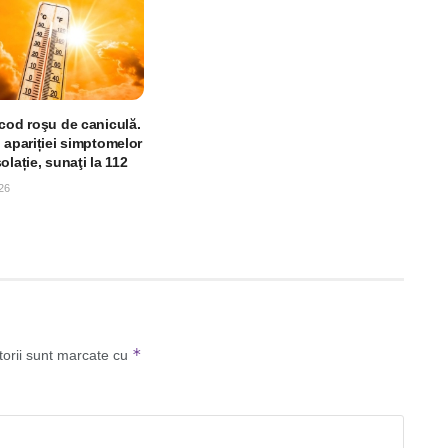
 cod roşu de caniculă.
 apariției simptomelor
olație, sunaţi la 112
26
*
torii sunt marcate cu