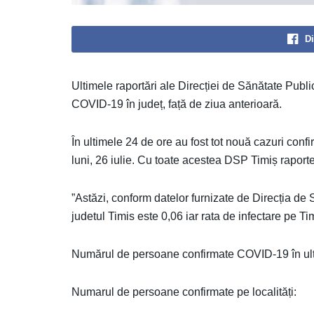
Di
Ultimele raportări ale Direcției de Sănătate Public
COVID-19 în județ, față de ziua anterioară.
În ultimele 24 de ore au fost tot nouă cazuri conf
luni, 26 iulie. Cu toate acestea DSP Timiș raport
”Astăzi, conform datelor furnizate de Direcția de S
judetul Timis este 0,06 iar rata de infectare pe T
Numărul de persoane confirmate COVID-19 în ult
Numarul de persoane confirmate pe localități: