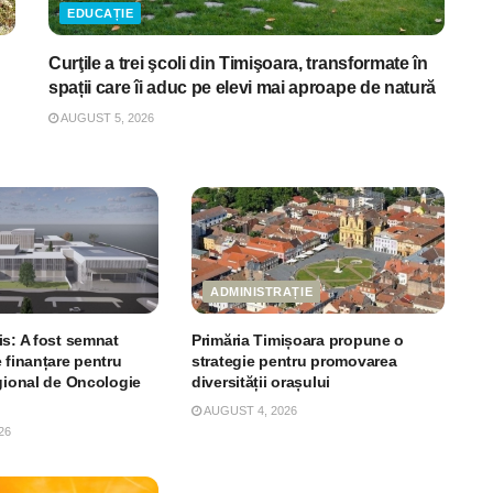
EDUCAȚIE
Curţile a trei şcoli din Timişoara, transformate în
spații care îi aduc pe elevi mai aproape de natură
AUGUST 5, 2026
ADMINISTRAȚIE
is: A fost semnat
Primăria Timișoara propune o
 finanțare pentru
strategie pentru promovarea
egional de Oncologie
diversității orașului
AUGUST 4, 2026
26