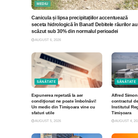
MEDIU
Canicula și lipsa precipitațiilor accentuează
seceta hidrologică în Banat! Debitele râurilor au
scăzut sub 30% din normalul perioadei
AUGUST 6, 2026
SĂNĂTATE
SĂNĂTATE
Expunerea repetată la aer
Alfred Simon
condiţionat ne poate îmbolnăvi!
contractul de
Un medic din Timişoara vine cu
Institutul R
sfaturi utile
Timișoara
AUGUST 5, 2026
AUGUST 4, 20