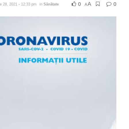
A
0
0
lie 28, 2021 ◦ 12:33 pm
in
Sănătate
A