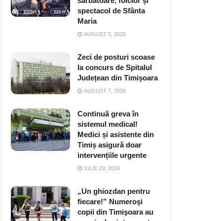
sărbătoare, folclor și
spectacol de Sfânta
Maria
AUGUST 5, 2026
Zeci de posturi scoase
la concurs de Spitalul
Județean din Timișoara
AUGUST 7, 2026
Continuă greva în
sistemul medical!
Medici și asistente din
Timiș asigură doar
intervențiile urgente
IULIE 29, 2026
„Un ghiozdan pentru
fiecare!” Numeroşi
copii din Timişoara au