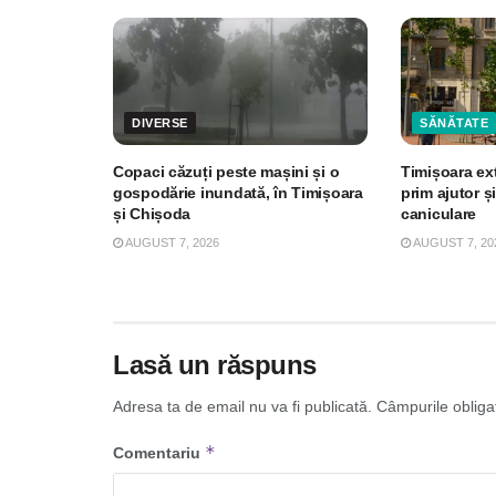
DIVERSE
SĂNĂTATE
Copaci căzuți peste mașini și o
Timișoara ex
gospodărie inundată, în Timișoara
prim ajutor și
și Chișoda
caniculare
AUGUST 7, 2026
AUGUST 7, 20
Lasă un răspuns
Adresa ta de email nu va fi publicată.
Câmpurile obliga
*
Comentariu