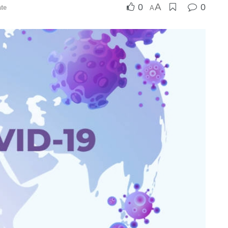
A
0
0
te
A