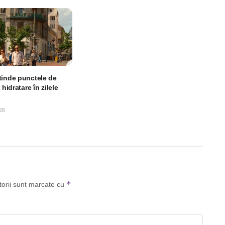
tinde punctele de
 hidratare în zilele
26
*
torii sunt marcate cu