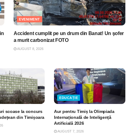
EVENIMENT
in
Accident cumplit pe un drum din Banat! Un şofer
a murit carbonizat FOTO
AUGUST 8, 2026
EDUCAȚIE
uri scoase la concurs
Aur pentru Timiș la Olimpiada
Județean din Timișoara
Internațională de Inteligență
Artificială 2026
26
AUGUST 7, 2026