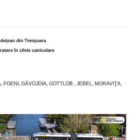
udețean din Timișoara
atare în zilele caniculare
, FOENI, GĂVOJDIA, GOTTLOB , JEBEL, MORAVIŢA,