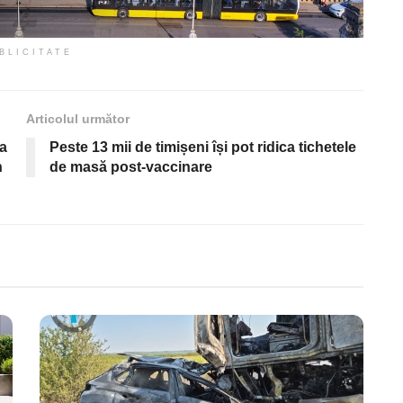
BLICITATE
Articolul următor
ta
Peste 13 mii de timișeni își pot ridica tichetele
n
de masă post-vaccinare