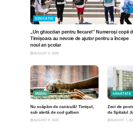
EDUCAȚIE
„Un ghiozdan pentru fiecare!” Numeroşi copii d
Timişoara au nevoie de ajutor pentru a începe
noul an şcolar
AUGUST 9, 2026
MEDIU
SĂNĂTATE
Nu scăpăm de caniculă! Timişul,
Zeci de post
sub alertă de cod galben
de Spitalul 
AUGUST 8, 2026
AUGUST 7, 20