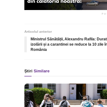
PU
Articolul anterior
Ministrul Sănătății, Alexandru Rafila: Dura
izolării și a carantinei se reduce la 10 zile î
România
Știri
Similare