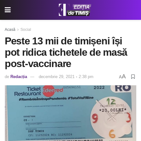
Acasă
Social
Peste 13 mii de timișeni își
pot ridica tichetele de masă
post-vaccinare
A
de
Redacția
decembrie 29, 2021 ◦ 2:38 pm
A