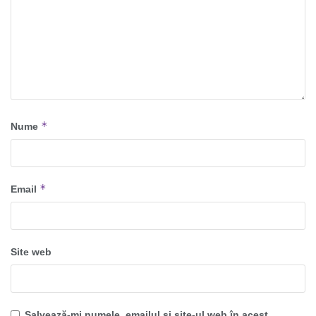
*
Nume
*
Email
Site web
Salvează-mi numele, emailul și site-ul web în acest