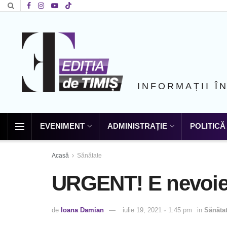
INFORMAȚII Î
EVENIMENT
ADMINISTRAȚIE
POLITICĂ
Acasă
Sănătate
URGENT! E nevoie
de
Ioana Damian
iulie 19, 2021 ◦ 1:45 pm
in
Sănăta