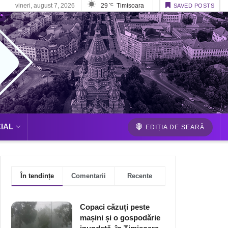
vineri, august 7, 2026
29
Timisoara
°C
SAVED POSTS
IAL
EDIȚIA DE SEARĂ
În tendințe
Comentarii
Recente
Copaci căzuți peste
mașini și o gospodărie