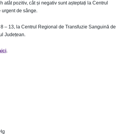
tât pozitiv, cât și negativ sunt așteptați la Centrul
 urgent de sânge.
le 8 – 13, la Centrul Regional de Transfuzie Sanguină de
lul Județean.
aici
.
mHg