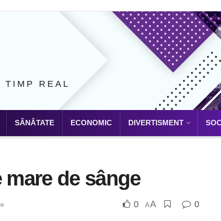
N TIMP REAL
SĂNĂTATE
ECONOMIC
DIVERTISMENT
SOC
 mare de sânge
A
0
0
te
A