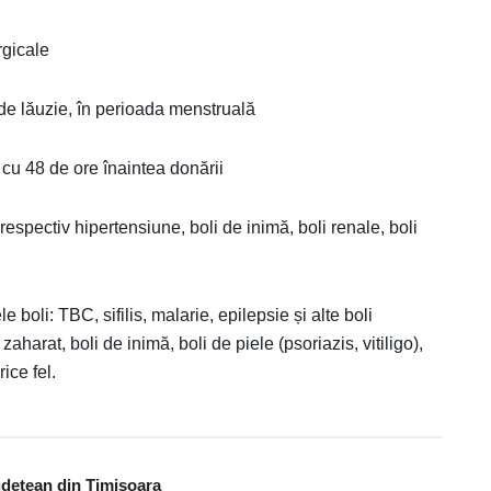
urgicale
 de lăuzie, în perioada menstruală
 cu 48 de ore înaintea donării
 respectiv hipertensiune, boli de inimă, boli renale, boli
 boli: TBC, sifilis, malarie, epilepsie și alte boli
zaharat, boli de inimă, boli de piele (psoriazis, vitiligo),
ice fel.
udețean din Timișoara