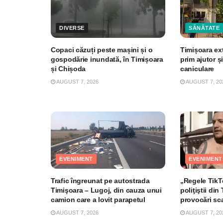
DIVERSE
SĂNĂTATE
Copaci căzuți peste mașini și o
Timișoara ex
gospodărie inundată, în Timișoara
prim ajutor și
și Chișoda
caniculare
AUGUST 7, 2026
AUGUST 7, 20
EVENIMENT
EVENIMENT
Trafic îngreunat pe autostrada
„Regele TikTo
Timişoara – Lugoj, din cauza unui
poliţiştii di
camion care a lovit parapetul
provocări sc
AUGUST 7, 2026
AUGUST 7, 20