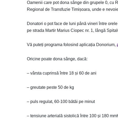
Oamenii care pot dona sânge din grupele 0, cu Rh a
Regional de Transfuzie Timișoara, unde e nevoie
Donatori o pot face de luni până vineri între ore
pe strada Martir Marius Ciopec nr. 1, lângă Spita
Vă puteți programa folosind aplicația Donorium,
Oricine poate dona sânge, dacă:
– vârsta cuprinsă între 18 și 60 de ani
– greutate peste 50 de kg
– puls regulat, 60-100 bătăi pe minut
– tensiune arterială sistolică între 100 și 180 m