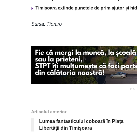
Timișoara extinde punctele de prim ajutor și hidr
Sursa: Tion.ro
PU
Articolul anterior
Lumea fantasticului coboară în Piața
Libertății din Timișoara