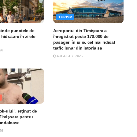
TURISM
tinde punctele de
Aeroportul din Timișoara a
 hidratare în zilele
înregistrat peste 170.000 de
pasageri în iulie, cel mai ridicat
trafic lunar din istoria sa
26
AUGUST 7, 2026
k-ului”, reţinut de
n Timişoara pentru
andaloase
26