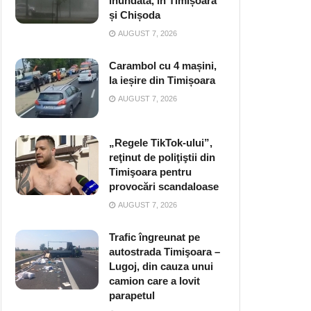
inundată, în Timișoara
și Chișoda
AUGUST 7, 2026
Carambol cu 4 mașini,
la ieșire din Timișoara
AUGUST 7, 2026
„Regele TikTok-ului”,
reţinut de poliţiştii din
Timişoara pentru
provocări scandaloase
AUGUST 7, 2026
Trafic îngreunat pe
autostrada Timişoara –
Lugoj, din cauza unui
camion care a lovit
parapetul