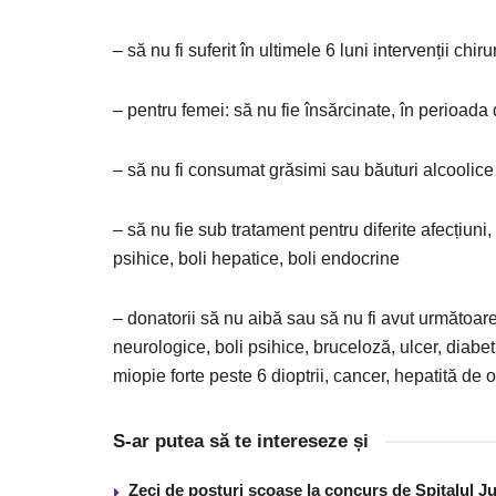
– să nu fi suferit în ultimele 6 luni intervenții chir
– pentru femei: să nu fie însărcinate, în perioada
– să nu fi consumat grăsimi sau băuturi alcoolice
– să nu fie sub tratament pentru diferite afecțiuni,
psihice, boli hepatice, boli endocrine
– donatorii să nu aibă sau să nu fi avut următoarele
neurologice, boli psihice, bruceloză, ulcer, diabet 
miopie forte peste 6 dioptrii, cancer, hepatită de or
S-ar putea să te intereseze și
Zeci de posturi scoase la concurs de Spitalul J