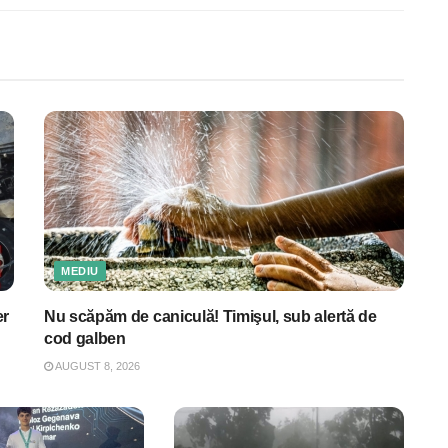
MEDIU
er
Nu scăpăm de caniculă! Timişul, sub alertă de
cod galben
AUGUST 8, 2026