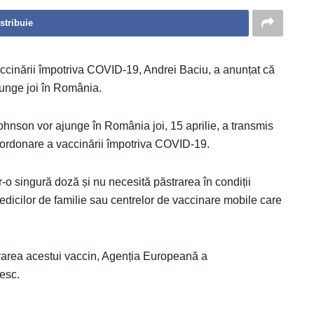
stribuie
ccinării împotriva COVID-19, Andrei Baciu, a anunțat că
unge joi în România.
nson vor ajunge în România joi, 15 aprilie, a transmis
oordonare a vaccinării împotriva COVID-19.
 singură doză și nu necesită păstrarea în condiții
 medicilor de familie sau centrelor de vaccinare mobile care
trarea acestui vaccin, Agenția Europeană a
esc.