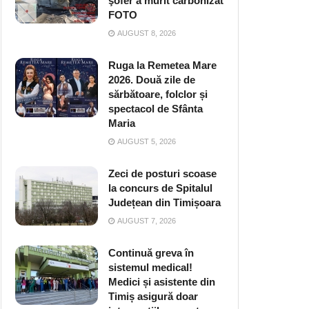
şofer a murit carbonizat
FOTO
AUGUST 8, 2026
Ruga la Remetea Mare
2026. Două zile de
sărbătoare, folclor și
spectacol de Sfânta
Maria
AUGUST 5, 2026
Zeci de posturi scoase
la concurs de Spitalul
Județean din Timișoara
AUGUST 7, 2026
Continuă greva în
sistemul medical!
Medici și asistente din
Timiș asigură doar