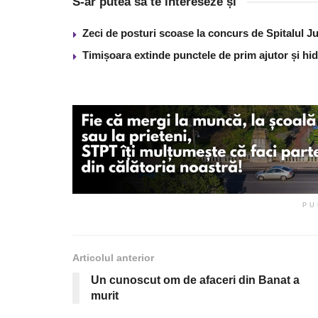
S-ar putea să te intereseze și
Zeci de posturi scoase la concurs de Spitalul J
Timișoara extinde punctele de prim ajutor și hidr
PU
Articolul anterior
Un cunoscut om de afaceri din Banat a
murit