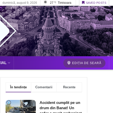
duminică, august 9, 2026
27
Timisoara
°C
SAVED POSTS
IAL
EDIȚIA DE SEARĂ
În tendințe
Comentarii
Recente
Accident cumplit pe un
drum din Banat! Un