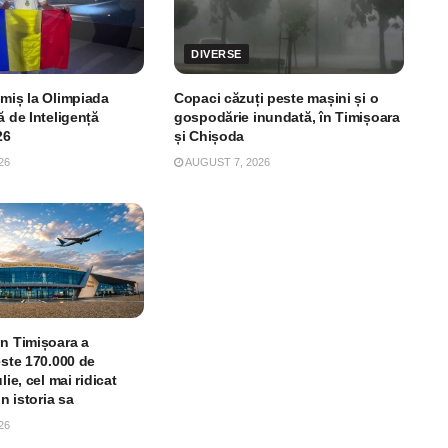
DIVERSE
imiș la Olimpiada
Copaci căzuți peste mașini și o
ă de Inteligență
gospodărie inundată, în Timișoara
26
și Chișoda
26
AUGUST 7, 2026
in Timișoara a
este 170.000 de
lie, cel mai ridicat
in istoria sa
26