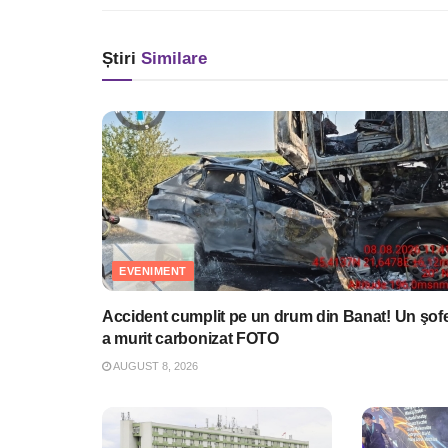
Știri
Similare
EVENIMENT
Accident cumplit pe un drum din Banat! Un şof
a murit carbonizat FOTO
AUGUST 8, 2026