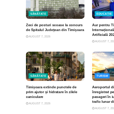
SĂNĂTATE
EDUCAȚIE
Zeci de posturi scoase la concurs
Aur pentru T
de Spitalul Județean din Timișoara
Internațional
Artificială 20
AUGUST 7, 2026
AUGUST 7, 20
SĂNĂTATE
TURISM
Timișoara extinde punctele de
Aeroportul d
prim ajutor și hidratare în zilele
înregistrat p
caniculare
pasageri în iu
trafic lunar d
AUGUST 7, 2026
AUGUST 7, 20