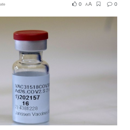
A
0
0
ate
A