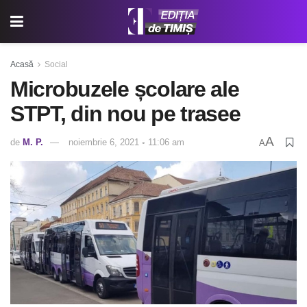
Acasă
Social
Microbuzele școlare ale
STPT, din nou pe trasee
A
de
M. P.
noiembrie 6, 2021 ◦ 11:06 am
A