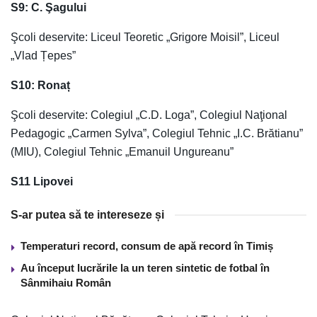
S9: C. Şagului
Şcoli deservite: Liceul Teoretic „Grigore Moisil”, Liceul
„Vlad Țepes”
S10: Ronaț
Şcoli deservite: Colegiul „C.D. Loga”, Colegiul Naţional
Pedagogic „Carmen Sylva”, Colegiul Tehnic „I.C. Brătianu”
(MIU), Colegiul Tehnic „Emanuil Ungureanu”
S11 Lipovei
S-ar putea să te intereseze și
Temperaturi record, consum de apă record în Timiș
Au început lucrările la un teren sintetic de fotbal în
Sânmihaiu Român