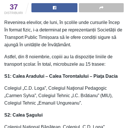
37
DISTRIBUIRI
Revenirea elevilor, de luni, în școlile unde cursurile încep
în format fizic, i-a determinat pe reprezentanții Societății de
Transport Public Timișoara să le ofere condiții sigure să
ajungă în unitățile de învățământ.
Astfel, din 8 noiembrie, copiii au la dispoziție liniile de
transport școlar. În total, microbuzele au 15 trasee:
S1: Calea Aradului – Calea Torontalului – Piaţa Dacia
Colegiul „C.D. Loga”, Colegiul Naţional Pedagogic
„Carmen Sylva”, Colegiul Tehnic „I.C. Brătianu” (MIU),
Colegiul Tehnic „Emanuil Ungureanu”.
S2: Calea Şagului
Colegiul National Bănăţean, Colegiul „C.D. Loga”,