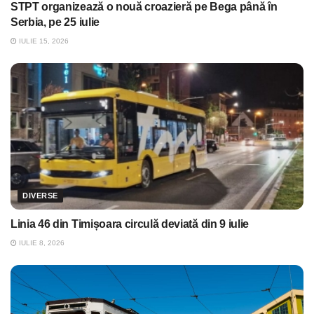
STPT organizează o nouă croazieră pe Bega până în
Serbia, pe 25 iulie
IULIE 15, 2026
DIVERSE
Linia 46 din Timișoara circulă deviată din 9 iulie
IULIE 8, 2026