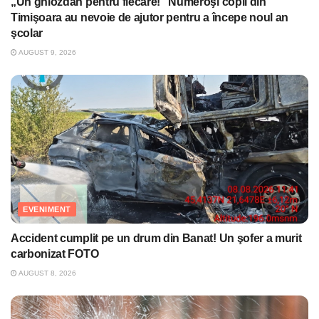
„Un ghiozdan pentru fiecare!” Numeroşi copii din
Timişoara au nevoie de ajutor pentru a începe noul an
şcolar
AUGUST 9, 2026
EVENIMENT
Accident cumplit pe un drum din Banat! Un şofer a murit
carbonizat FOTO
AUGUST 8, 2026