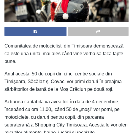
Comunitatea de motocicliști din Timișoara demonstrează
că este una unită, mai ales când vine vorba să facă fapte
bune.
Anul acesta, 50 de copii din cinci centre sociale din
Timișoara, Săcălaz și Covaci vor primi daruri în preajma
sărbătorilor de iarnă de la Moș Crăciun pe două roți.
Acțiunea caritabilă va avea loc în data de 4 decembrie,
începând cu ora 11.00,, când 50 de „moși” vor porni, pe
motociclete, cu daruri pentru copii, din parcarea
supraterană a Shopping City Timișoara. Aceștia le vor oferi
micuților alimente, haine, jucării și rechizite.