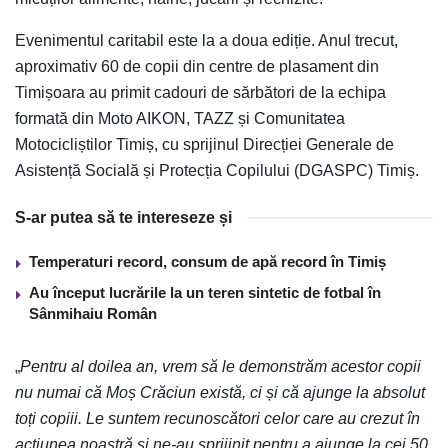
Evenimentul caritabil este la a doua ediție. Anul trecut,
aproximativ 60 de copii din centre de plasament din
Timișoara au primit cadouri de sărbători de la echipa
formată din Moto AIKON, TAZZ și Comunitatea
Motocicliștilor Timiș, cu sprijinul Direcției Generale de
Asistență Socială și Protecția Copilului (DGASPC) Timiș.
S-ar putea să te intereseze și
Temperaturi record, consum de apă record în Timiș
Au început lucrările la un teren sintetic de fotbal în
Sânmihaiu Român
„
Pentru al doilea an, vrem să le demonstrăm acestor copii
nu numai că Moș Crăciun există, ci și că ajunge la absolut
toți copiii. Le suntem recunoscători celor care au crezut în
acțiunea noastră și ne-au sprijinit pentru a ajunge la cei 50