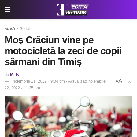
Acasă
Social
Moș Crăciun vine pe
motocicletă la zeci de copii
sărmani din Timiș
de
M. P.
A
noiembrie 21, 2022 ◦ 9:34 pm - Actualizat: noiembrie
A
22, 2022 ◦ 11:25 am