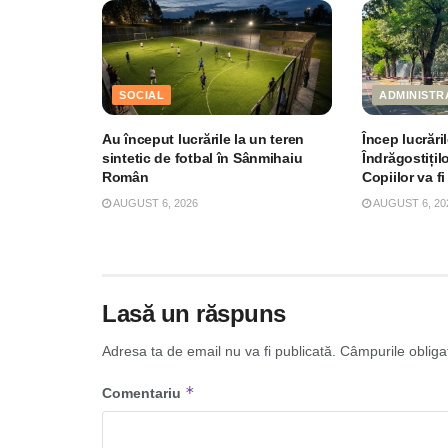
SOCIAL
ADMINISTR
Au început lucrările la un teren
Încep lucrări
sintetic de fotbal în Sânmihaiu
Îndrăgostițil
Român
Copiilor va fi
AUGUST 6, 2026
AUGUST 6, 20
Lasă un răspuns
Adresa ta de email nu va fi publicată.
Câmpurile obliga
*
Comentariu