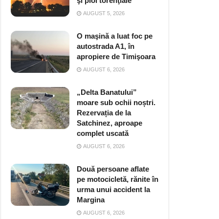
şi ploi torenţiale
AUGUST 5, 2026
O maşină a luat foc pe
autostrada A1, în
apropiere de Timişoara
AUGUST 6, 2026
„Delta Banatului”
moare sub ochii noștri.
Rezervația de la
Satchinez, aproape
complet uscată
AUGUST 6, 2026
Două persoane aflate
pe motocicletă, rănite în
urma unui accident la
Margina
AUGUST 6, 2026