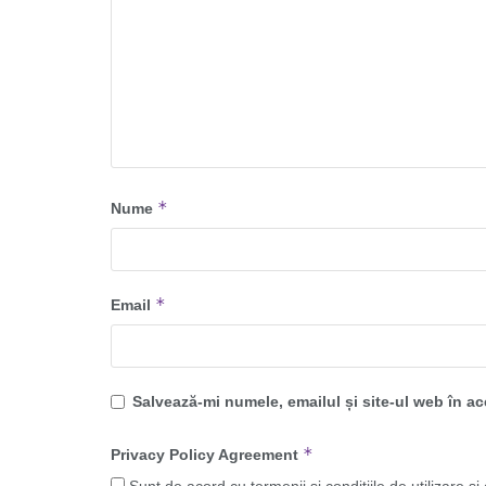
*
Nume
*
Email
Salvează-mi numele, emailul și site-ul web în a
*
Privacy Policy Agreement
Sunt de acord cu termenii și condițiile de utilizare și