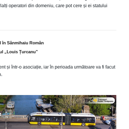
lalți operatori din domeniu, care pot cere și ei statului
bal în Sânmihaiu Român
lul „Louis Țurcanu”
nt și într-o asociație, iar în perioada următoare va fi facut
n.