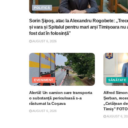
POLITICĂ
Sorin Şipoş, atac la Alexandru Rogobete: „Trec
și vara și Spitalul pentru mari arși Timișoara nu 
fost dat în folosință”
AUGUST 6, 2026
EVENIMENT
SĂNĂTATE
Alertă! Un camion care transporta
Alfred Simoni
o substanţă periculoasă s-a
Şerban, recen
răsturnat la Coşava
„Cetățean de
Timiș” FOTO
AUGUST 6, 2026
AUGUST 6, 20