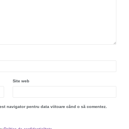
Site web
cest navigator pentru data viitoare când o să comentez.
 cu
Politica de confidențialitate
.