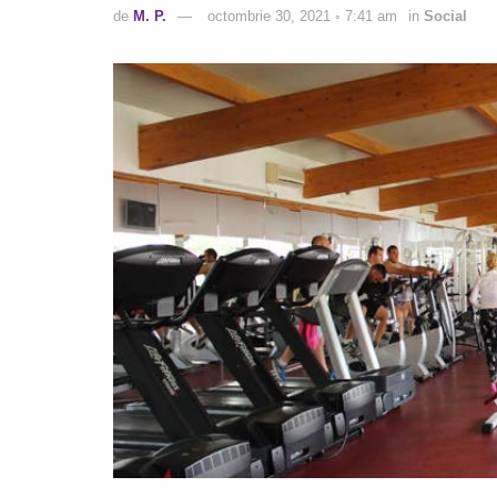
de
M. P.
octombrie 30, 2021 ◦ 7:41 am
in
Social