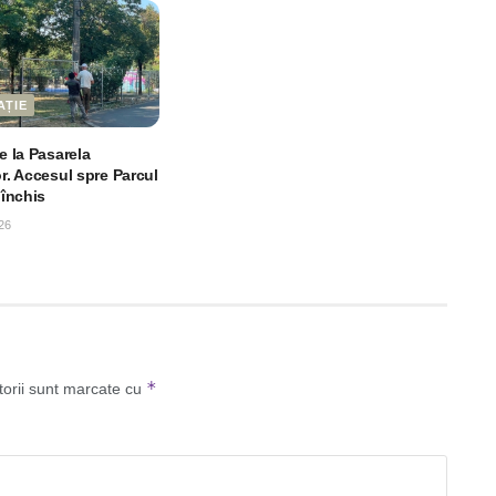
AȚIE
le la Pasarela
or. Accesul spre Parcul
 închis
26
*
torii sunt marcate cu