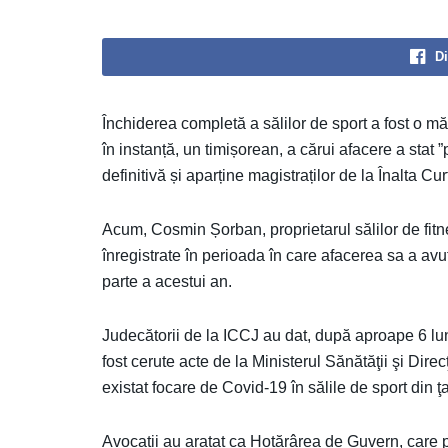
Di
Închiderea completă a sălilor de sport a fost o 
în instanță, un timișorean, a cărui afacere a stat ”
definitivă și aparține magistraților de la Înalta Cur
Acum, Cosmin Șorban, proprietarul sălilor de fitn
înregistrate în perioada în care afacerea sa a avut a
parte a acestui an.
Judecătorii de la ICCJ au dat, după aproape 6 luni d
fost cerute acte de la Ministerul Sănătăţii şi Di
existat focare de Covid-19 în sălile de sport din ţa
Avocații au aratat ca Hotărârea de Guvern, care pr