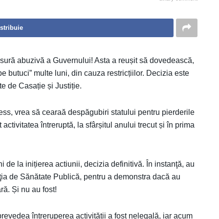
stribuie
măsură abuzivă a Guvernului! Asta a reușit să dovedească,
pe butuci” multe luni, din cauza restricțiilor. Decizia este
te de Casație și Justiție.
ess, vrea să cearaă despăgubiri statului pentru pierderile
ctivitatea întreruptă, la sfârșitul anului trecut și în prima
e la inițierea actiunii, decizia definitivă. În instanţă, au
recţia de Sănătate Publică, pentru a demonstra dacă au
ră. Și nu au fost!
evedea întreruperea activității a fost nelegală, iar acum