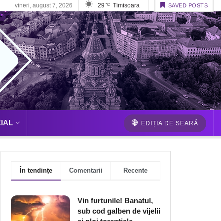
vineri, august 7, 2026
29
Timisoara
°C
SAVED POSTS
IAL
EDIȚIA DE SEARĂ
În tendințe
Comentarii
Recente
Vin furtunile! Banatul,
sub cod galben de vijelii