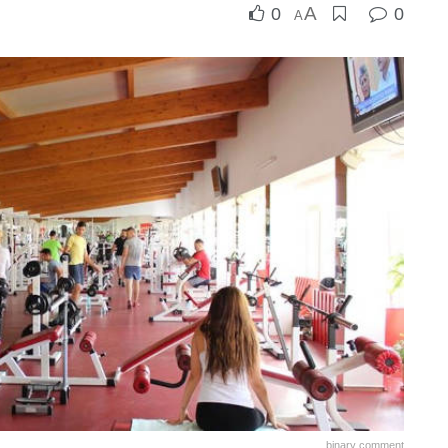
A
0
0
A
binary comment