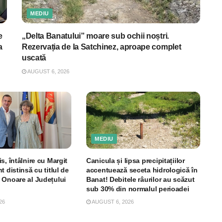
MEDIU
e
„Delta Banatului” moare sub ochii noștri.
a
Rezervația de la Satchinez, aproape complet
uscată
AUGUST 6, 2026
MEDIU
s, întâlnire cu Margit
Canicula și lipsa precipitațiilor
t distinsă cu titlul de
accentuează seceta hidrologică în
 Onoare al Județului
Banat! Debitele râurilor au scăzut
sub 30% din normalul perioadei
26
AUGUST 6, 2026