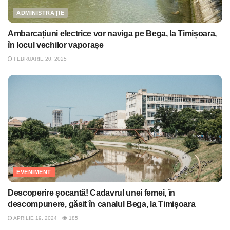
ADMINISTRAȚIE
Ambarcațiuni electrice vor naviga pe Bega, la Timișoara,
în locul vechilor vaporașe
FEBRUARIE 20, 2025
EVENIMENT
Descoperire șocantă! Cadavrul unei femei, în
descompunere, găsit în canalul Bega, la Timișoara
APRILIE 19, 2024
185