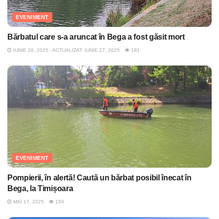
EVENIMENT
Bărbatul care s-a aruncat în Bega a fost găsit mort
IUNIE 26, 2025 - ACTUALIZAT: IUNIE 27, 2025
191
EVENIMENT
Pompierii, în alertă! Caută un bărbat posibil înecat în
Bega, la Timișoara
MAI 17, 2025
150