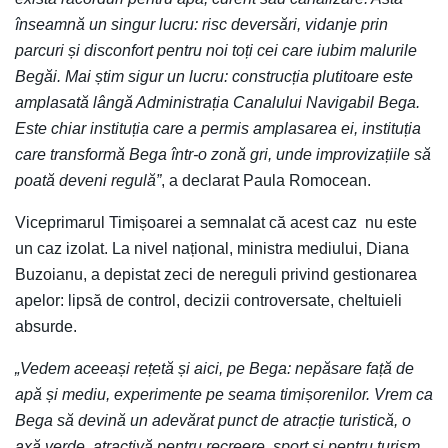
înseamnă un singur lucru: risc deversări, vidanje prin
parcuri și disconfort pentru noi toți cei care iubim malurile
Begăi. Mai știm sigur un lucru: construcția plutitoare este
amplasată lângă Administrația Canalului Navigabil Bega.
Este chiar instituția care a permis amplasarea ei, instituția
care transformă Bega într-o zonă gri, unde improvizațiile să
poată deveni regulă”
, a declarat Paula Romocean.
Viceprimarul Timișoarei a semnalat că acest caz nu este
un caz izolat. La nivel național, ministra mediului, Diana
Buzoianu, a depistat zeci de nereguli privind gestionarea
apelor: lipsă de control, decizii controversate, cheltuieli
absurde.
„Vedem aceeași rețetă și aici, pe Bega: nepăsare față de
apă și mediu, experimente pe seama timișorenilor. Vrem ca
Bega să devină un adevărat punct de atracție turistică, o
axă verde, atractivă pentru recreere, sport și pentru turism.