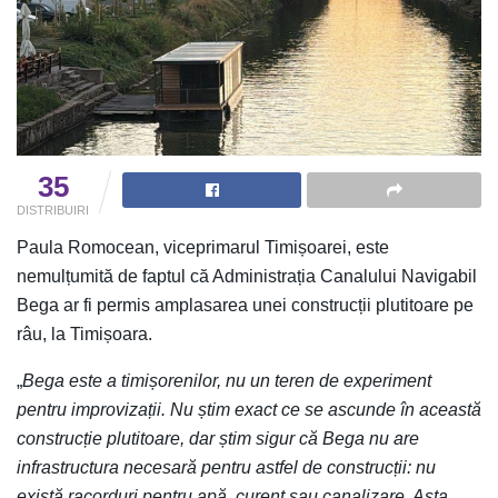
35
DISTRIBUIRI
Paula Romocean, viceprimarul Timișoarei, este
nemulțumită de faptul că Administrația Canalului Navigabil
Bega ar fi permis amplasarea unei construcții plutitoare pe
râu, la Timișoara.
„
Bega este a timișorenilor, nu un teren de experiment
pentru improvizații. Nu știm exact ce se ascunde în această
construcție plutitoare, dar știm sigur că Bega nu are
infrastructura necesară pentru astfel de construcții: nu
există racorduri pentru apă, curent sau canalizare. Asta