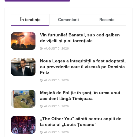
În tendințe
Comentarii
Recente
Vin furtunile! Banatul, sub cod galben
de vijelii şi ploi torenţiale
AUGUST 5, 2026
Noua Legea a Integrității a fost adoptată,
cu prevederile care îl vizează pe Dominic
Fritz
AUGUST 5, 2026
Maşină de Poliţie în şanţ, în urma unui
accident lângă Timişoara
AUGUST 5, 2026
„The Other You” cântă pentru copiii de
la spitalul „Louis Țurcanu”
AUGUST 5, 2026