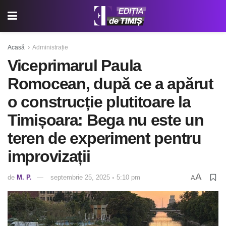
Acasă
Administrație
Viceprimarul Paula
Romocean, după ce a apărut
o construcție plutitoare la
Timișoara: Bega nu este un
teren de experiment pentru
improvizații
A
de
M. P.
septembrie 25, 2025 ◦ 5:10 pm
A