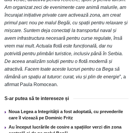
Am organizat zeci de evenimente care animă malurile, am
încurajat inițiative private care activează zona, am creat
primul parc nou pe malul Begăi, cu spații pentru relaxare și
mișcare. Suntem deja conectați la transportul naval și
avem infrastructura necesară pentru curse regulate, însă
vrem mai mult. Actuala flotă este funcțională, dar nu
potrivită pentru plimbări turistice, inclusiv până în Serbia.
De aceea analizăm soluții pentru o flotă modernă și
atractivă. Facem toate aceste lucruri pentru ca Bega să
rămână un spațiu al tuturor: curat, viu și plin de energie
”, a
afirmat Paula Romocean.
S-ar putea să te intereseze și
Noua Legea a Integrității a fost adoptată, cu prevederile
care îl vizează pe Dominic Fritz
Au început lucrările de cosire a spațiilor verzi din zona