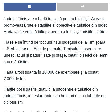
Județul Timiș are o hartă turistică pentru bicicliști. Aceasta
promovează rutele stabilite și obiectivele turistice din județ.
Harta va fie editată bilingv pentru a folosi și turiștilor străini.
Trasele se întind pe tot cuprinsul judeţului de la Timişoara
– Serbia, traseul Eco de pe malul Timişului, trasee care
unesc lacuri şi păduri, sate şi oraşe, cetăţi, biserici de lemn
sau mănăstiri.
Harta a fost tipărită în 10.000 de exemplare şi a costat
7.000 de lei.
Hărţile pot fi găsite, gratuit, la infocentrele turistice din
judeţul Timiș, în restaurante sau hoteluri ori la cluburile de
cicloturism.