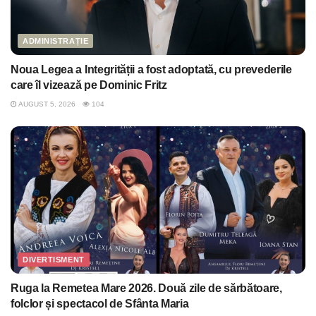
ADMINISTRAȚIE
Noua Legea a Integrității a fost adoptată, cu prevederile
care îl vizează pe Dominic Fritz
AUGUST 5, 2026
104
DIVERTISMENT
Ruga la Remetea Mare 2026. Două zile de sărbătoare,
folclor și spectacol de Sfânta Maria