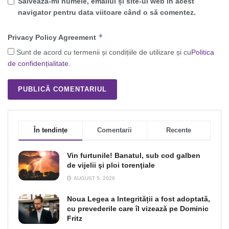
Salvează-mi numele, emailul și site-ul web în acest
navigator pentru data viitoare când o să comentez.
*
Privacy Policy Agreement
Sunt de acord cu termenii și condițiile de utilizare și cu
Politica
de confidențialitate
.
În tendințe
Comentarii
Recente
Vin furtunile! Banatul, sub cod galben
de vijelii şi ploi torenţiale
AUGUST 5, 2026
Noua Legea a Integrității a fost adoptată,
cu prevederile care îl vizează pe Dominic
Fritz