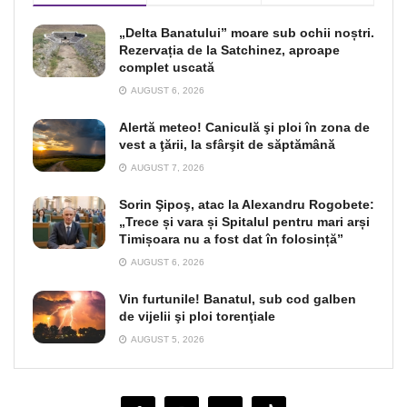
„Delta Banatului” moare sub ochii noștri.
Rezervația de la Satchinez, aproape
complet uscată
AUGUST 6, 2026
Alertă meteo! Caniculă şi ploi în zona de
vest a ţării, la sfârşit de săptămână
AUGUST 7, 2026
Sorin Şipoş, atac la Alexandru Rogobete:
„Trece și vara și Spitalul pentru mari arși
Timișoara nu a fost dat în folosință”
AUGUST 6, 2026
Vin furtunile! Banatul, sub cod galben
de vijelii şi ploi torenţiale
AUGUST 5, 2026