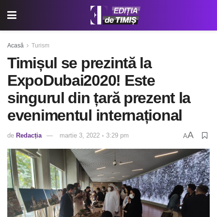
Acasă
Turism
Timișul se prezintă la
ExpoDubai2020! Este
singurul din țară prezent la
evenimentul internațional
A
de
Redacția
martie 3, 2022 ◦ 3:29 pm
A