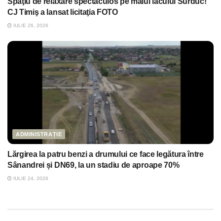
Spaţiu de relaxare spectaculos pe malul lacului Surduc!
CJ Timiş a lansat licitaţia FOTO
IULIE 26, 2026
ADMINISTRAȚIE
Lărgirea la patru benzi a drumului ce face legătura între
Sânandrei și DN69, la un stadiu de aproape 70%
IULIE 24, 2026