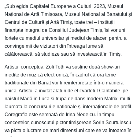
„Sub egida Capitalei Europene a Culturii 2023, Muzeul
Național de Artă Timișoara, Muzeul Național al Banatului și
Centrul de Cultură și Artă Timiș, toate trei – instituții
finanțate integral de Consiliul Județean Timiș, își vor uni
forțele cu mediul universitar și mediul de afaceri pentru a
convinge mii de vizitatori din întreaga lume să
călătorească, să studieze sau să investească în Timiș.
Artistul conceptual Zoli Toth va susține două show-uri
inedite de muzică electronică, în cadrul cărora teme
tradiționale din Banat vor fi reinterpretate într-o maniera
unică. Artistul a invitat alături de el cvartetul Cantabile, pe
naistul Mădălin Luca și trupa de dans modern Matrix, multi
laureata la concursurile naționale și internaționale de profil.
Coregrafia este semnată de Irina Nedelcu. În timpul
concertelor, cunoscutul pictor timișorean Sorin Scurtulescu
va picta o lucrare de mari dimensiuni care se va întoarce în