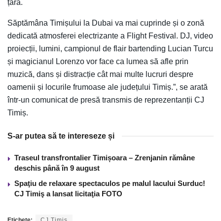
țară.
Săptămâna Timișului la Dubai va mai cuprinde și o zonă
dedicată atmosferei electrizante a Flight Festival. DJ, video
proiecții, lumini, campionul de flair bartending Lucian Turcu
și magicianul Lorenzo vor face ca lumea să afle prin
muzică, dans și distracție cât mai multe lucruri despre
oamenii și locurile frumoase ale județului Timiș.”, se arată
într-un comunicat de presă transmis de reprezentanții CJ
Timiș.
S-ar putea să te intereseze și
Traseul transfrontalier Timișoara – Zrenjanin rămâne
deschis până în 9 august
Spaţiu de relaxare spectaculos pe malul lacului Surduc!
CJ Timiş a lansat licitaţia FOTO
Etichete:
CJ Timis