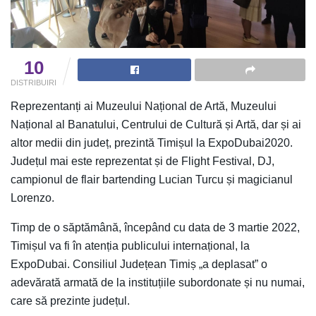
10
DISTRIBUIRI
Reprezentanți ai Muzeului Național de Artă, Muzeului
Național al Banatului, Centrului de Cultură și Artă, dar și ai
altor medii din județ, prezintă Timișul la ExpoDubai2020.
Județul mai este reprezentat și de Flight Festival, DJ,
campionul de flair bartending Lucian Turcu și magicianul
Lorenzo.
Timp de o săptămână, începând cu data de 3 martie 2022,
Timișul va fi în atenția publicului internațional, la
ExpoDubai. Consiliul Județean Timiș „a deplasat” o
adevărată armată de la instituțiile subordonate și nu numai,
care să prezinte județul.