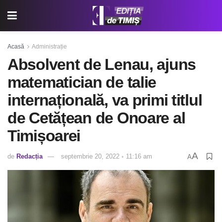
Acasă
Administrație
Absolvent de Lenau, ajuns
matematician de talie
internațională, va primi titlul
de Cetățean de Onoare al
Timișoarei
A
de
Redacția
septembrie 20, 2022 ◦ 11:16 am
A