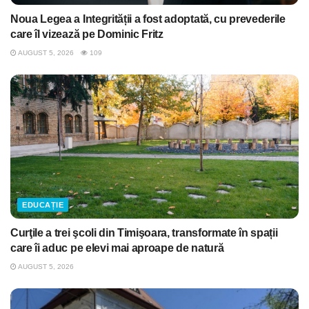
Noua Legea a Integrității a fost adoptată, cu prevederile
care îl vizează pe Dominic Fritz
AUGUST 5, 2026
109
EDUCAȚIE
Curţile a trei şcoli din Timişoara, transformate în spații
care îi aduc pe elevi mai aproape de natură
AUGUST 5, 2026