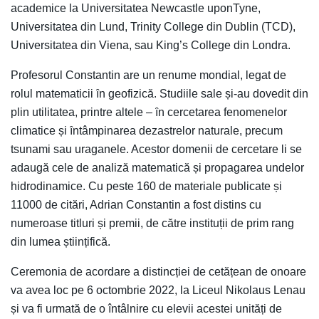
academice la Universitatea Newcastle uponTyne,
Universitatea din Lund, Trinity College din Dublin (TCD),
Universitatea din Viena, sau King’s College din Londra.
Profesorul Constantin are un renume mondial, legat de
rolul matematicii ȋn geofizică. Studiile sale și-au dovedit din
plin utilitatea, printre altele – ȋn cercetarea fenomenelor
climatice și ȋntâmpinarea dezastrelor naturale, precum
tsunami sau uraganele. Acestor domenii de cercetare li se
adaugă cele de analiză matematică și propagarea undelor
hidrodinamice. Cu peste 160 de materiale publicate și
11000 de citări, Adrian Constantin a fost distins cu
numeroase titluri și premii, de către instituții de prim rang
din lumea științifică.
Ceremonia de acordare a distincției de cetățean de onoare
va avea loc pe 6 octombrie 2022, la Liceul Nikolaus Lenau
și va fi urmată de o întâlnire cu elevii acestei unități de