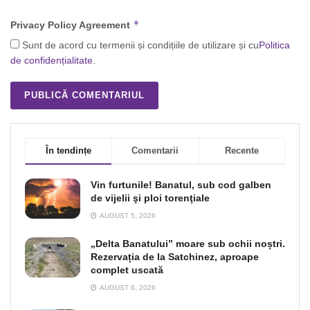
*
Privacy Policy Agreement
Sunt de acord cu termenii și condițiile de utilizare și cu
Politica
de confidențialitate
.
În tendințe
Comentarii
Recente
Vin furtunile! Banatul, sub cod galben
de vijelii şi ploi torenţiale
AUGUST 5, 2026
„Delta Banatului” moare sub ochii noștri.
Rezervația de la Satchinez, aproape
complet uscată
AUGUST 6, 2026