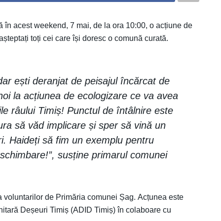
 în acest weekend, 7 mai, de la ora 10:00, o acțiune de
 așteptați toți cei care își doresc o comună curată.
 dar ești deranjat de peisajul încărcat de
noi la acțiunea de ecologizare ce va avea
le râului Timiș! Punctul de întâlnire este
ura să văd implicare și sper să vină un
i. Haideți să fim un exemplu pentru
 schimbare!”, susține primarul comunei
ția voluntarilor de Primăria comunei Șag. Acțunea este
nitară Deșeuri Timiș (ADID Timiș) în colaboare cu