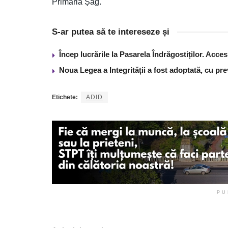
Primăria Șag.
S-ar putea să te intereseze și
Încep lucrările la Pasarela Îndrăgostiților. Acces
Noua Legea a Integrității a fost adoptată, cu pre
Etichete:
ADID
PU