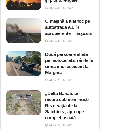
şi ploi torenţiale
AUGUST 5, 2026
O maşină a luat foc pe
autostrada A1, în
apropiere de Timişoara
AUGUST 6, 2026
Două persoane aflate
pe motocicletă, rănite în
urma unui accident la
Margina
AUGUST 6, 2026
„Delta Banatului”
moare sub ochii noștri.
Rezervația de la
Satchinez, aproape
complet uscată
AUGUST 6, 2026