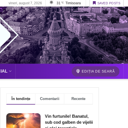
vineri, august 7, 2026
31
Timisoara
°C
SAVED POSTS
IAL
EDIȚIA DE SEARĂ
În tendințe
Comentarii
Recente
Vin furtunile! Banatul,
sub cod galben de vijelii