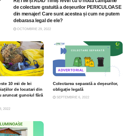
?
RETIM și ADID Timiș revin cu o noua campanie
de colectare gratuită a deșeurilor PERICULOASE
din menajer! Care sunt acestea și cum ne putem
debarasa legal de ele?
OCTOMBRIE 29, 2022
ADVERTORIAL
te 10 mii de lei
Colectarea separată a deșeurilor,
ațiilor de locatari din
obligație legală
u aruncat gunoiul fără
SEPTEMBRIE 6, 2022
, 2022