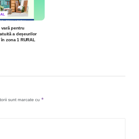
IAL
vară pentru
atuită a deșeurilor
 în zona 1 RURAL
*
torii sunt marcate cu