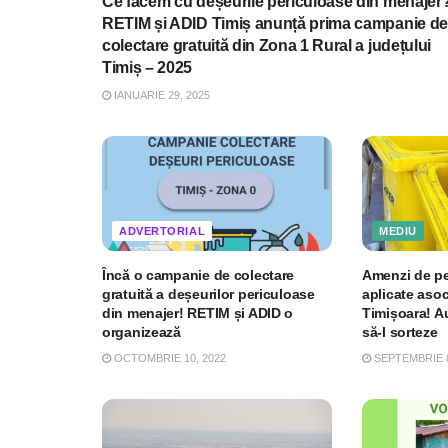
Ce facem cu deșeurile periculoase din menajer
RETIM și ADID Timiș anunță prima campanie de
colectare gratuită din Zona 1 Rural a județului
Timiș – 2025
IANUARIE 29, 2025
ADVERTORIAL
MEDIU
Încă o campanie de colectare
Amenzi de pes
gratuită a deșeurilor periculoase
aplicate asoci
din menajer! RETIM și ADID o
Timișoara! A
organizează
să-l sorteze
OCTOMBRIE 10, 2022
SEPTEMBRIE 8