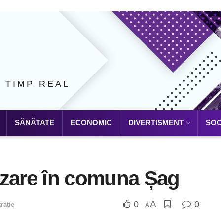
N TIMP REAL
SĂNĂTATE
ECONOMIC
DIVERTISMENT
SOC
izare în comuna Șag
A
0
0
rație
A