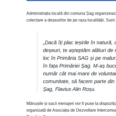
Administrația locală din comuna Șag organizează
colectare a deșeurilor de pe raza localității. Sunt
„Dacă îți plac ieșirile în natură,
deșeuri, te așteptăm alături de 
loc în Primăria SAG și pe maluri
în fața Primăriei Șag. M-aș buc
număr cât mai mare de voluntar
comunitate, să facem parte din
Șag, Flavius Alin Roșu.
Mănușile și sacii menajeri vor fi puse la dispozi
organizată de Asociația de Dezvoltare Intercomu