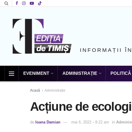
INFORMAȚII Î
EVENIMENT
ADMINISTRAȚIE
POLITICĂ
Acasă
Administrație
Acțiune de ecolog
de
Ioana Damian
mai 6, 2022 ◦ 9:22 am
in
Administ