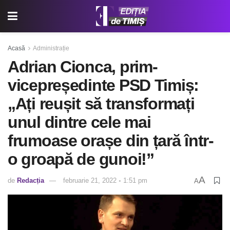
Acasă
Administrație
Adrian Cionca, prim-
vicepreședinte PSD Timiș:
„Ați reușit să transformați
unul dintre cele mai
frumoase orașe din țară într-
o groapă de gunoi!”
A
de
Redacția
februarie 21, 2022 ◦ 1:51 pm
A