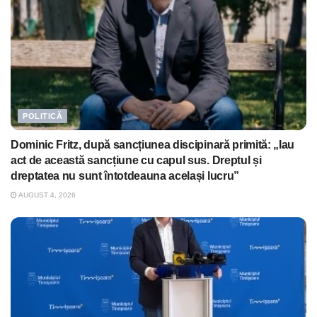
POLITICĂ
Dominic Fritz, după sancțiunea discipinară primită: „Iau
act de această sancțiune cu capul sus. Dreptul și
dreptatea nu sunt întotdeauna același lucru”
AUGUST 4, 2026