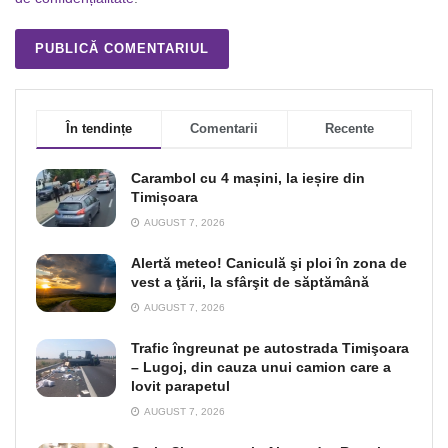
În tendințe
Comentarii
Recente
Carambol cu 4 mașini, la ieșire din
Timișoara
AUGUST 7, 2026
Alertă meteo! Caniculă şi ploi în zona de
vest a ţării, la sfârşit de săptămână
AUGUST 7, 2026
Trafic îngreunat pe autostrada Timişoara
– Lugoj, din cauza unui camion care a
lovit parapetul
AUGUST 7, 2026