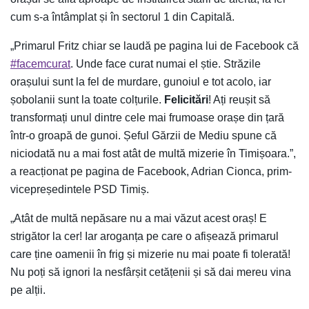
cum s-a întâmplat și în sectorul 1 din Capitală.
„Primarul Fritz chiar se laudă pe pagina lui de Facebook că
#facemcurat
. Unde face curat numai el știe. Străzile
orașului sunt la fel de murdare, gunoiul e tot acolo, iar
șobolanii sunt la toate colțurile.
Felicitări
! Ați reușit să
transformați unul dintre cele mai frumoase orașe din țară
într-o groapă de gunoi. Șeful Gărzii de Mediu spune că
niciodată nu a mai fost atât de multă mizerie în Timișoara.”,
a reacționat pe pagina de Facebook, Adrian Cionca, prim-
vicepreședintele PSD Timiș.
„Atât de multă nepăsare nu a mai văzut acest oraș! E
strigător la cer! Iar aroganța pe care o afișează primarul
care ține oamenii în frig și mizerie nu mai poate fi tolerată!
Nu poți să ignori la nesfârșit cetățenii și să dai mereu vina
pe alții.