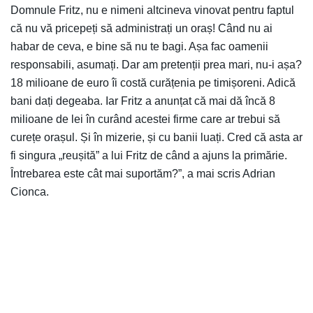
Domnule Fritz, nu e nimeni altcineva vinovat pentru faptul
că nu vă pricepeți să administrați un oraș! Când nu ai
habar de ceva, e bine să nu te bagi. Așa fac oamenii
responsabili, asumați. Dar am pretenții prea mari, nu-i așa?
18 milioane de euro îi costă curățenia pe timișoreni. Adică
bani dați degeaba. Iar Fritz a anunțat că mai dă încă 8
milioane de lei în curând acestei firme care ar trebui să
curețe orașul. Și în mizerie, și cu banii luați. Cred că asta ar
fi singura „reușită” a lui Fritz de când a ajuns la primărie.
Întrebarea este cât mai suportăm?”, a mai scris Adrian
Cionca.