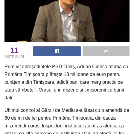
11
DISTRIBUIRI
Prim-vicepreședintele PSD Timiș, Adrian Cionca afirmă că
Primăria Timișoara plătește 18 milioane de euro pentru
curățenia din Timișoara, adică bani care merg practic pe
„apa sâmbetei”. Orașul e în mizerie și timișorenii cu banii
dați.
Ultimul control al Gărzii de Mediu s-a lăsat cu o amendă de
60 de mii de lei pentru Primăria Timișoara, din cauza
mizeriei din oraș. Inspectorii instituției au atras atenția că
orașul se află aproape de instituirea stării de alertă, la fel