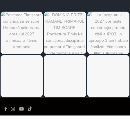
©
Ediția de Timiș
- Toate drepturile rezervate