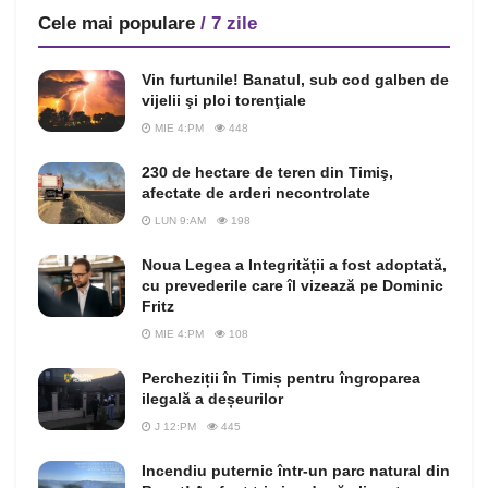
Cele mai populare
/ 7 zile
Vin furtunile! Banatul, sub cod galben de
vijelii şi ploi torenţiale
MIE 4:PM
448
230 de hectare de teren din Timiş,
afectate de arderi necontrolate
LUN 9:AM
198
Noua Legea a Integrității a fost adoptată,
cu prevederile care îl vizează pe Dominic
Fritz
MIE 4:PM
108
Percheziții în Timiș pentru îngroparea
ilegală a deșeurilor
J 12:PM
445
Incendiu puternic într-un parc natural din