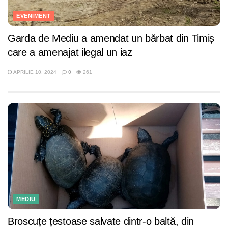
EVENIMENT
Garda de Mediu a amendat un bărbat din Timiș
care a amenajat ilegal un iaz
APRILIE 10, 2024
0
261
MEDIU
Broscuțe țestoase salvate dintr-o baltă, din