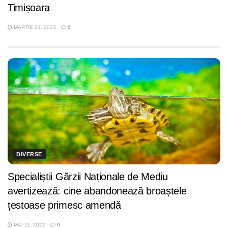
Timișoara
MARTIE 21, 2023
0
DIVERSE
Specialiștii Gărzii Naționale de Mediu
avertizează: cine abandonează broaștele
țestoase primesc amendă
MAI 11, 2022
0