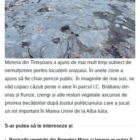
Mizeria din Timișoara a ajuns de mai mult timp subiect de
nemulțumire pentru locuitorii orașului. În unele zone a
ajuns să fie chiar pericol public. În imaginile de mai sus, se
văd copaci căzuți peste o alee în parcul I.C. Brătianu din
oraș și frunze, crengi și alte resturi vegetale ascunse de
privirea trecătorilor după bustul politicianului care a jucat
un rol important în Marea Unire de la Alba Iulia.
S-ar putea să te intereseze și
Resturile vegetale din Remetea Mare și Ianova ar putea fi