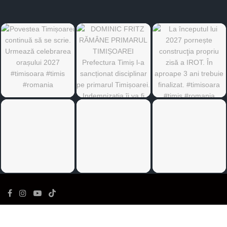
©
Ediția de Timiș
- Toate drepturile rezervate