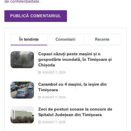
de confidențialitate
.
În tendințe
Comentarii
Recente
Copaci căzuți peste mașini și o
gospodărie inundată, în Timișoara și
Chișoda
AUGUST 7, 2026
Carambol cu 4 mașini, la ieșire din
Timișoara
AUGUST 7, 2026
Zeci de posturi scoase la concurs de
Spitalul Județean din Timișoara
AUGUST 7, 2026