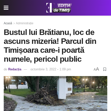
Acasă
Administrație
Bustul lui Brătianu, loc de
ascuns mizeria! Parcul din
Timișoara care-i poartă
numele, pericol public
A
de
Redacția
octombrie 3, 2022 ◦ 1:09 pm
A