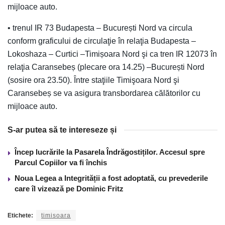
mijloace auto.
• trenul IR 73 Budapesta – București Nord va circula
conform graficului de circulaţie în relaţia Budapesta –
Lokoshaza – Curtici –Timișoara Nord şi ca tren IR 12073 în
relaţia Caransebeș (plecare ora 14.25) –București Nord
(sosire ora 23.50). Între staţiile Timişoara Nord şi
Caransebeș se va asigura transbordarea călătorilor cu
mijloace auto.
S-ar putea să te intereseze și
Încep lucrările la Pasarela Îndrăgostiților. Accesul spre
Parcul Copiilor va fi închis
Noua Legea a Integrității a fost adoptată, cu prevederile
care îl vizează pe Dominic Fritz
Etichete:
timisoara