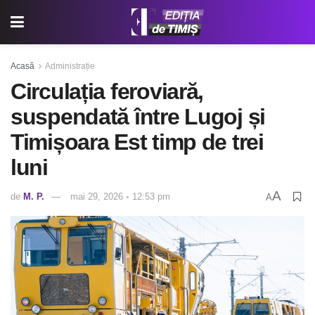
Acasă
Administrație
Circulația feroviară,
suspendată între Lugoj și
Timișoara Est timp de trei
luni
A
de
M. P.
mai 29, 2026 ◦ 12:53 pm
A