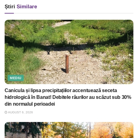
Știri
Similare
MEDIU
Canicula și lipsa precipitațiilor accentuează seceta
hidrologică în Banat! Debitele râurilor au scăzut sub 30%
din normalul perioadei
AUGUST 6, 2026