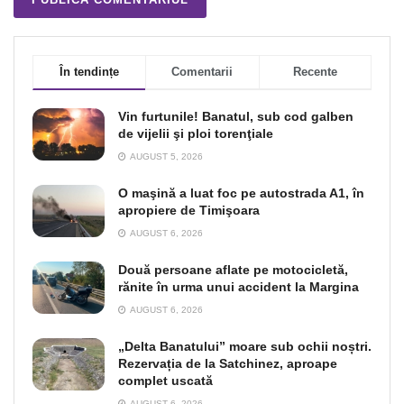
În tendințe
Comentarii
Recente
Vin furtunile! Banatul, sub cod galben
de vijelii şi ploi torenţiale
AUGUST 5, 2026
O maşină a luat foc pe autostrada A1, în
apropiere de Timişoara
AUGUST 6, 2026
Două persoane aflate pe motocicletă,
rănite în urma unui accident la Margina
AUGUST 6, 2026
„Delta Banatului” moare sub ochii noștri.
Rezervația de la Satchinez, aproape
complet uscată
AUGUST 6, 2026