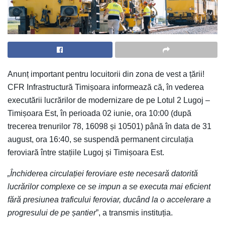
Anunț important pentru locuitorii din zona de vest a țării!
CFR Infrastructură Timișoara informează că, în vederea
executării lucrărilor de modernizare de pe Lotul 2 Lugoj –
Timișoara Est, în perioada 02 iunie, ora 10:00 (după
trecerea trenurilor 78, 16098 și 10501) până în data de 31
august, ora 16:40, se suspendă permanent circulația
feroviară între stațiile Lugoj și Timișoara Est.
„Închiderea circulației feroviare este necesară datorită
lucrărilor complexe ce se impun a se executa mai eficient
fără presiunea traficului feroviar, ducând la o accelerare a
progresului de pe șantier
”, a transmis instituția.