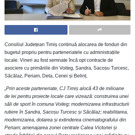
Consiliul Județean Timiș continuă alocarea de fonduri din
bugetul propriu pentru parteneriatele cu administrațiile
locale. Vineri au fost semnate încă opt contracte de
asociere cu primăriile din Voiteg, Șandra, Sacoșu Turcesc,
Săcălaz, Periam, Deta, Cenei și Belinț.
„Prin aceste parteneriate, CJ Timiș alocă 43 de milioane
de lei pentru proiecte locale care vizează: construirea unei
săli de sport în comuna Voiteg; modernizarea infrastructurii
rutiere în Șandra, Sacoșu Turcesc și Săcălaz; reabilitarea,
modernizarea, dotarea și extinderea cinematografului din
Periam; amenajarea zonei centrale Calea Victoriei și