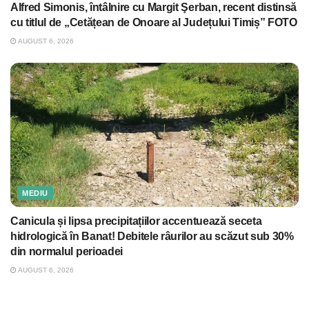
Alfred Simonis, întâlnire cu Margit Şerban, recent distinsă
cu titlul de „Cetățean de Onoare al Județului Timiș” FOTO
AUGUST 6, 2026
MEDIU
Canicula și lipsa precipitațiilor accentuează seceta
hidrologică în Banat! Debitele râurilor au scăzut sub 30%
din normalul perioadei
AUGUST 6, 2026