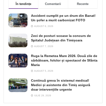
În tendințe
Comentarii
Recente
Accident cumplit pe un drum din Banat!
Un şofer a murit carbonizat FOTO
AUGUST 8, 2026
Zeci de posturi scoase la concurs de
Spitalul Județean din Timișoara
AUGUST 7, 2026
Ruga la Remetea Mare 2026. Două zile de
sărbătoare, folclor și spectacol de Sfânta
Maria
AUGUST 5, 2026
Continuă greva în sistemul medical!
Medici și asistente din Timiș asigură
doar intervențiile urgente
IULIE 29, 2026