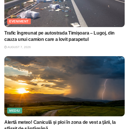
EVENIMENT
Trafic îngreunat pe autostrada Timişoara – Lugoj, din
cauza unui camion care a lovit parapetul
AUGUST 7, 2026
MEDIU
Alertă meteo! Caniculă şi ploi în zona de vest a ţării, la
sfârşit de săptămână