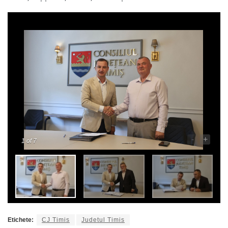
-
+
1
of 7
Etichete:
CJ Timis
Judetul Timis