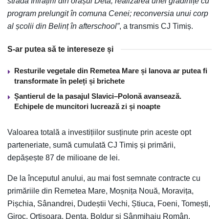
strada Înfrățirii din orașul Deta; realizarea unei grădinițe cu
program prelungit în comuna Cenei; reconversia unui corp
al școlii din Belinț în afterschool”
, a transmis CJ Timiș.
S-ar putea să te intereseze și
Resturile vegetale din Remetea Mare și Ianova ar putea fi
transformate în peleți și brichete
Șantierul de la pasajul Slavici–Polonă avansează.
Echipele de muncitori lucrează zi și noapte
Valoarea totală a investițiilor susținute prin aceste opt
parteneriate, sumă cumulată CJ Timiș și primării,
depășește 87 de milioane de lei.
De la începutul anului, au mai fost semnate contracte cu
primăriile din Remetea Mare, Moșnița Nouă, Moravița,
Pișchia, Sânandrei, Dudeștii Vechi, Știuca, Foeni, Tomești,
Giroc, Orțișoara, Denta, Boldur și Sânmihaiu Român.