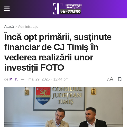
Acasă
Administrație
Încă opt primării, susținute
financiar de CJ Timiș în
vederea realizării unor
investiții FOTO
A
de
M. P.
mai 29, 2026 ◦ 12:44 pm
A