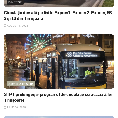
DIVERSE
Circulație deviată pe liniile Expres1, Expres 2, Expres, 5B
3 și 16 din Timișoara
AUGUST 4, 2026
ADMINISTRAȚIE
STPT prelungește programul de circulație cu ocazia Zilei
Timișoarei
IULIE 30, 2026