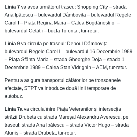
Linia 7
va avea următorul traseu: Shopping City – strada
Ana Ipătescu – bulevardul Dâmbovița – bulevardul Regele
Carol I – Piața Regina Maria – Calea Bogdăneștilor –
bulevardul Cetății – bucla Torontal, tur-retur.
Linia 9
va circula pe traseul: Depoul Dâmbovița –
bulevardul Regele Carol I – bulevardul 16 Decembrie 1989
– Piața Sfânta Maria – strada Gheorghe Doja – strada 1
Decembrie 1989 – Calea Stan Vidrighin – AEM, tur-retur.
Pentru a asigura transportul călătorilor pe tronsoanele
afectate, STPT va introduce două linii temporare de
autobuz.
Linia 7a
va circula între Piața Veteranilor și intersecția
străzii Drubeta cu strada Mareșal Alexandru Averescu, pe
traseul: strada Ana Ipătescu – strada Victor Hugo – strada
Aluniș – strada Drubeta, tur-retur.