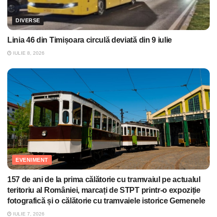
DIVERSE
Linia 46 din Timișoara circulă deviată din 9 iulie
IULIE 8, 2026
EVENIMENT
157 de ani de la prima călătorie cu tramvaiul pe actualul
teritoriu al României, marcați de STPT printr-o expoziție
fotografică și o călătorie cu tramvaiele istorice Gemenele
IULIE 7, 2026