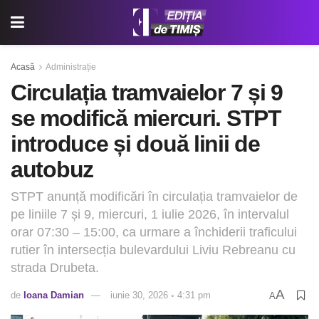
Acasă
Administrație
Circulația tramvaielor 7 și 9
se modifică miercuri. STPT
introduce și două linii de
autobuz
STPT anunță modificări în circulația tramvaielor de
pe liniile 7 și 9, miercuri, 1 iulie 2026, în intervalul
orar 07:30 – 15:00, ca urmare a închiderii traficului
rutier în intersecția bulevardului Liviu Rebreanu cu
strada Drubeta.
A
de
Ioana Damian
iunie 30, 2026 ◦ 4:31 pm
A