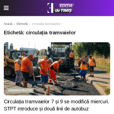
Acasă
Etichetă
circulația tramvaielor
Etichetă:
circulația tramvaielor
ADMINISTRAȚIE
Circulația tramvaielor 7 și 9 se modifică miercuri.
STPT introduce și două linii de autobuz