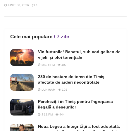
IUNIE 30, 2026
0
Cele mai populare
/ 7 zile
Vin furtunile! Banatul, sub cod galben de
vijelii şi ploi torenţiale
MIE 4:PM
407
230 de hectare de teren din Timiş,
afectate de arderi necontrolate
LUN 9:AM
195
Percheziții în Timiș pentru îngroparea
ilegală a deșeurilor
J 12:PM
444
Noua Legea a Integrității a fost adoptată,