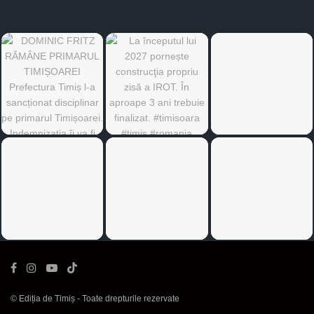
©
Ediția de Timiș
- Toate drepturile rezervate