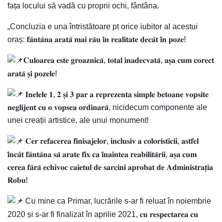
fața locului să vadă cu proprii ochi, fântâna.
„Concluzia e una întristătoare pt orice iubitor al acestui
oraș: 𝐟𝐚̂𝐧𝐭𝐚̂𝐧𝐚 𝐚𝐫𝐚𝐭𝐚̆ 𝐦𝐚𝐢 𝐫𝐚̆𝐮 𝐢̂𝐧 𝐫𝐞𝐚𝐥𝐢𝐭𝐚𝐭𝐞 𝐝𝐞𝐜𝐚̂𝐭 𝐢̂𝐧 𝐩𝐨𝐳𝐞!
𝐂𝐮𝐥𝐨𝐚𝐫𝐞𝐚 𝐞𝐬𝐭𝐞 𝐠𝐫𝐨𝐚𝐳𝐧𝐢𝐜𝐚̆, 𝐭𝐨𝐭𝐚𝐥 𝐢𝐧𝐚𝐝𝐞𝐜𝐯𝐚𝐭𝐚̆, 𝐚𝐬̦𝐚 𝐜𝐮𝐦 𝐜𝐨𝐫𝐞𝐜𝐭
𝐚𝐫𝐚𝐭𝐚̆ 𝐬̦𝐢 𝐩𝐨𝐳𝐞𝐥𝐞!
𝐈𝐧𝐞𝐥𝐞𝐥𝐞 𝟏, 𝟐 𝐬̦𝐢 𝟑 𝐩𝐚𝐫 𝐚 𝐫𝐞𝐩𝐫𝐞𝐳𝐞𝐧𝐭𝐚 𝐬𝐢𝐦𝐩𝐥𝐞 𝐛𝐞𝐭𝐨𝐚𝐧𝐞 𝐯𝐨𝐩𝐬𝐢𝐭𝐞
𝐧𝐞𝐠𝐥𝐢𝐣𝐞𝐧𝐭 𝐜𝐮 𝐨 𝐯𝐨𝐩𝐬𝐞𝐚 𝐨𝐫𝐝𝐢𝐧𝐚𝐫𝐚̆, nicidecum componente ale
unei creații artistice, ale unui monument!
𝐂𝐞𝐫 𝐫𝐞𝐟𝐚𝐜𝐞𝐫𝐞𝐚 𝐟𝐢𝐧𝐢𝐬𝐚𝐣𝐞𝐥𝐨𝐫, 𝐢𝐧𝐜𝐥𝐮𝐬𝐢𝐯 𝐚 𝐜𝐨𝐥𝐨𝐫𝐢𝐬𝐭𝐢𝐜𝐢𝐢, 𝐚𝐬𝐭𝐟𝐞𝐥
𝐢̂𝐧𝐜𝐚̂𝐭 𝐟𝐚̂𝐧𝐭𝐚̂𝐧𝐚 𝐬𝐚̆ 𝐚𝐫𝐚𝐭𝐞 𝐟𝐢𝐱 𝐜𝐚 𝐢̂𝐧𝐚𝐢𝐧𝐭𝐞𝐚 𝐫𝐞𝐚𝐛𝐢𝐥𝐢𝐭𝐚̆𝐫𝐢𝐢, 𝐚𝐬̦𝐚 𝐜𝐮𝐦
𝐜𝐞𝐫𝐞𝐚 𝐟𝐚̆𝐫𝐚̆ 𝐞𝐜𝐡𝐢𝐯𝐨𝐜 𝐜𝐚𝐢𝐞𝐭𝐮𝐥 𝐝𝐞 𝐬𝐚𝐫𝐜𝐢𝐧𝐢 𝐚𝐩𝐫𝐨𝐛𝐚𝐭 𝐝𝐞 𝐀𝐝𝐦𝐢𝐧𝐢𝐬𝐭𝐫𝐚𝐭̦𝐢𝐚
𝐑𝐨𝐛𝐮!
Cu mine ca Primar, lucrările s-ar fi reluat în noiembrie
2020 și s-ar fi finalizat în aprilie 2021, 𝐜𝐮 𝐫𝐞𝐬𝐩𝐞𝐜𝐭𝐚𝐫𝐞𝐚 𝐜𝐮