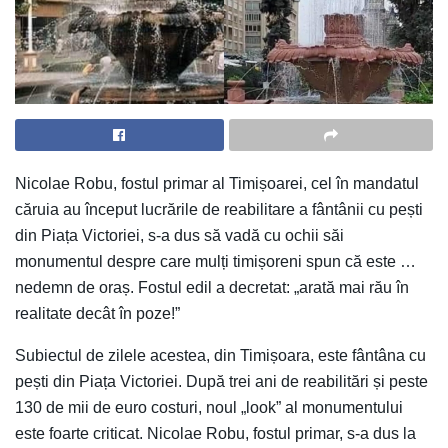
Nicolae Robu, fostul primar al Timișoarei, cel în mandatul
căruia au început lucrările de reabilitare a fântânii cu pești
din Piața Victoriei, s-a dus să vadă cu ochii săi
monumentul despre care mulți timișoreni spun că este …
nedemn de oraș. Fostul edil a decretat: „arată mai rău în
realitate decât în poze!”
Subiectul de zilele acestea, din Timișoara, este fântâna cu
pești din Piața Victoriei. După trei ani de reabilitări și peste
130 de mii de euro costuri, noul „look” al monumentului
este foarte criticat. Nicolae Robu, fostul primar, s-a dus la