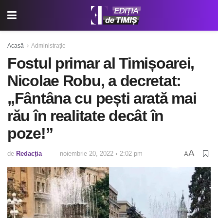
Acasă
Administrație
Fostul primar al Timișoarei,
Nicolae Robu, a decretat:
„Fântâna cu pești arată mai
rău în realitate decât în
poze!”
A
de
Redacția
noiembrie 20, 2022 ◦ 2:02 pm
A