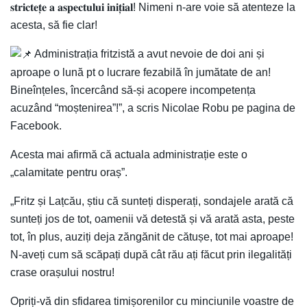
𝐬𝐭𝐫𝐢𝐜𝐭𝐞𝐭̦𝐞 𝐚 𝐚𝐬𝐩𝐞𝐜𝐭𝐮𝐥𝐮𝐢 𝐢𝐧𝐢𝐭̦𝐢𝐚𝐥! Nimeni n-are voie să atenteze la
acesta, să fie clar!
Administrația fritzistă a avut nevoie de doi ani și
aproape o lună pt o lucrare fezabilă în jumătate de an!
Bineînțeles, încercând să-și acopere incompetența
acuzând “moștenirea”!”, a scris Nicolae Robu pe pagina de
Facebook.
Acesta mai afirmă că actuala administrație este o
„calamitate pentru oraș”.
„Fritz și Lațcău, știu că sunteți disperați, sondajele arată că
sunteți jos de tot, oamenii vă detestă și vă arată asta, peste
tot, în plus, auziți deja zăngănit de cătușe, tot mai aproape!
N-aveți cum să scăpați după cât rău ați făcut prin ilegalități
crase orașului nostru!
Opriți-vă din sfidarea timișorenilor cu minciunile voastre de