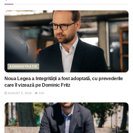
ADMINISTRAȚIE
Noua Legea a Integrității a fost adoptată, cu prevederile
care îl vizează pe Dominic Fritz
AUGUST 5, 2026
109