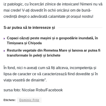
iz patologic, cu încercări zilnice de intoxicare! Nimeni nu vă
mai crede! V-ați dovedit în ochii oricărui om de bună-
credință drept o adevărată calamitate pt orașul nostru!
S-ar putea să te intereseze și
Copaci căzuți peste mașini și o gospodărie inundată, în
Timișoara și Chișoda
Resturile vegetale din Remetea Mare și Ianova ar putea fi
transformate în peleți și brichete
În fond, nici n-aveați cum să fiți altceva, incompetența și
lipsa de caracter ce vă caracterizează fiind dovedite și în
viața voastră de dinainte”.
sursa foto: Nicolae Robu/Facebook
Etichete:
Dominic Fritz