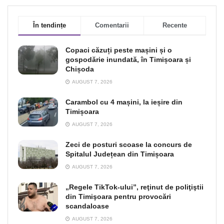
În tendințe
Comentarii
Recente
Copaci căzuți peste mașini și o
gospodărie inundată, în Timișoara și
Chișoda
AUGUST 7, 2026
Carambol cu 4 mașini, la ieșire din
Timișoara
AUGUST 7, 2026
Zeci de posturi scoase la concurs de
Spitalul Județean din Timișoara
AUGUST 7, 2026
„Regele TikTok-ului”, reţinut de poliţiştii
din Timişoara pentru provocări
scandaloase
AUGUST 7, 2026