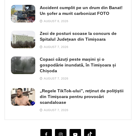
Accident cumplit pe un drum din Banat!
Un şofer a murit carbonizat FOTO
AUGUST 8, 2026
Zeci de posturi scoase la concurs de
Spitalul Județean din Timișoara
AUGUST 7, 2026
Copaci căzuți peste mașini și o
gospodărie inundată, în Timișoara și
Chișoda
AUGUST 7, 2026
„Regele TikTok-ului”, reţinut de poliţiştii
din Timişoara pentru provocări
scandaloase
AUGUST 7, 2026