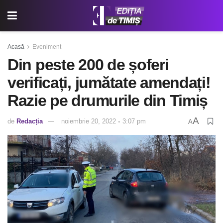
Acasă
Eveniment
Din peste 200 de șoferi
verificați, jumătate amendați!
Razie pe drumurile din Timiș
A
de
Redacția
noiembrie 20, 2022 ◦ 3:07 pm
A