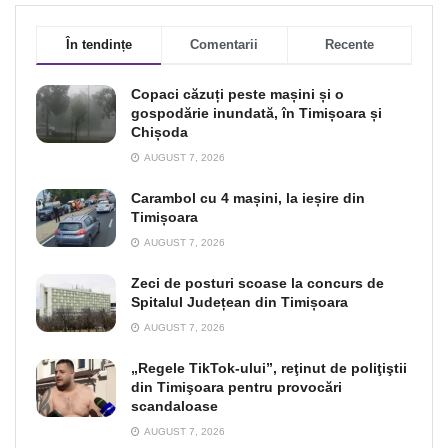
În tendințe
Comentarii
Recente
Copaci căzuți peste mașini și o
gospodărie inundată, în Timișoara și
Chișoda
AUGUST 7, 2026
Carambol cu 4 mașini, la ieșire din
Timișoara
AUGUST 7, 2026
Zeci de posturi scoase la concurs de
Spitalul Județean din Timișoara
AUGUST 7, 2026
„Regele TikTok-ului”, reţinut de poliţiştii
din Timişoara pentru provocări
scandaloase
AUGUST 7, 2026