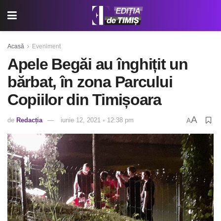
Acasă
Eveniment
Apele Begăi au înghițit un
bărbat, în zona Parcului
Copiilor din Timișoara
A
de
Redacția
iunie 12, 2021 ◦ 12:38 pm
A