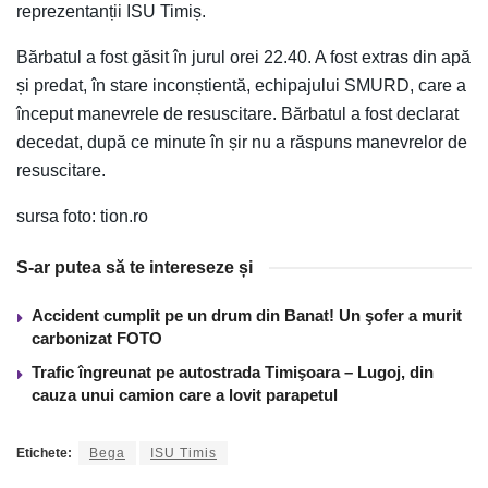
reprezentanții ISU Timiș.
Bărbatul a fost găsit în jurul orei 22.40. A fost extras din apă
și predat, în stare inconștientă, echipajului SMURD, care a
început manevrele de resuscitare. Bărbatul a fost declarat
decedat, după ce minute în șir nu a răspuns manevrelor de
resuscitare.
sursa foto: tion.ro
S-ar putea să te intereseze și
Accident cumplit pe un drum din Banat! Un şofer a murit
carbonizat FOTO
Trafic îngreunat pe autostrada Timişoara – Lugoj, din
cauza unui camion care a lovit parapetul
Etichete:
Bega
ISU Timis