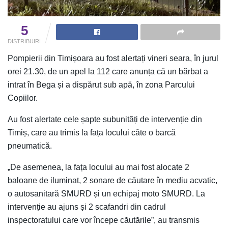
5
DISTRIBUIRI
Pompierii din Timișoara au fost alertați vineri seara, în jurul
orei 21.30, de un apel la 112 care anunța că un bărbat a
intrat în Bega și a dispărut sub apă, în zona Parcului
Copiilor.
Au fost alertate cele șapte subunități de intervenție din
Timiș, care au trimis la fața locului câte o barcă
pneumatică.
„De asemenea, la fața locului au mai fost alocate 2
baloane de iluminat, 2 sonare de căutare în mediu acvatic,
o autosanitară SMURD și un echipaj moto SMURD. La
intervenție au ajuns și 2 scafandri din cadrul
inspectoratului care vor începe căutările”, au transmis