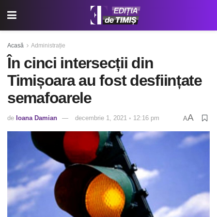
Acasă
Administrație
În cinci intersecții din
Timișoara au fost desființate
semafoarele
A
de
Ioana Damian
decembrie 1, 2021 ◦ 12:16 pm
A