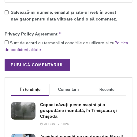
Salvează-mi numele, emailul și site-ul web în acest
navigator pentru data viitoare când o să comentez.
*
Privacy Policy Agreement
Sunt de acord cu termenii și condițiile de utilizare și cu
Politica
de confidențialitate
.
În tendințe
Comentarii
Recente
Copaci căzuți peste mașini și o
gospodărie inundată, în Timișoara și
Chișoda
AUGUST 7, 2026
Accident cumplit pe un drum din Banat!