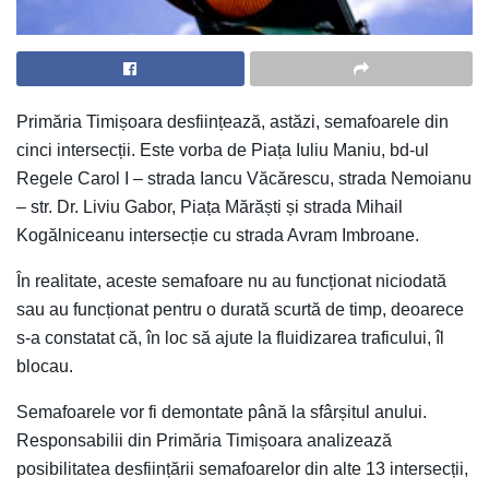
Primăria Timișoara desființează, astăzi, semafoarele din
cinci intersecții. Este vorba de Piața Iuliu Maniu, bd-ul
Regele Carol I – strada Iancu Văcărescu, strada Nemoianu
– str. Dr. Liviu Gabor, Piața Mărăști și strada Mihail
Kogălniceanu intersecție cu strada Avram Imbroane.
În realitate, aceste semafoare nu au funcționat niciodată
sau au funcționat pentru o durată scurtă de timp, deoarece
s-a constatat că, în loc să ajute la fluidizarea traficului, îl
blocau.
Semafoarele vor fi demontate până la sfârșitul anului.
Responsabilii din Primăria Timișoara analizează
posibilitatea desființării semafoarelor din alte 13 intersecții,