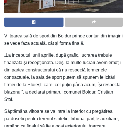
Viitoarea sală de sport din Boldur prinde contur, din imagini
se vede faza actuală, cât și forma finală.
„La începutul lunii aprilie, după grafic, lucrarea trebuie
finalizată și recepționată. Deși la multe lucrări avem emoții
din partea constructorului că nu respectă termenele
contractuale, la sala de sport putem să spunem felicitări
firmei de la Ploiești care, cel puțin până acum, își respectă
blazonul”, a declarat primarul comunei Boldur, Cristian
Stoi.
Săptămâna viitoare se va intra la interior cu pregătirea
pardoselii pentru terenul sintetic, tribuna, părțile auxiliare,
urmând ca finalul să fie alocat exteriorului (parcare,