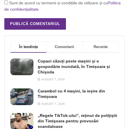
Sunt de acord cu termenii și condițiile de utilizare și cu
Politica
de confidențialitate
.
În tendințe
Comentarii
Recente
Copaci căzuți peste mașini și o
gospodărie inundată, în Timișoara și
Chișoda
AUGUST 7, 2026
Carambol cu 4 mașini, la ieșire din
Timișoara
AUGUST 7, 2026
„Regele TikTok-ului”, reţinut de poliţiştii
din Timişoara pentru provocări
scandaloase