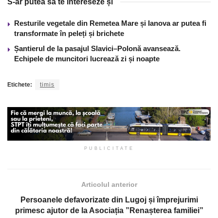
S-ar putea să te intereseze și
Resturile vegetale din Remetea Mare și Ianova ar putea fi
transformate în peleți și brichete
Șantierul de la pasajul Slavici–Polonă avansează.
Echipele de muncitori lucrează zi și noapte
Etichete:
timis
PUBLICITATE
Articolul anterior
Persoanele defavorizate din Lugoj și împrejurimi
primesc ajutor de la Asociația ”Renașterea familiei”