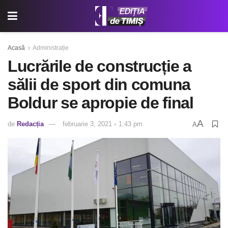
Acasă
Administrație
Lucrările de construcție a
sălii de sport din comuna
Boldur se apropie de final
A
de
Redacția
februarie 3, 2021 ◦ 1:43 pm
A