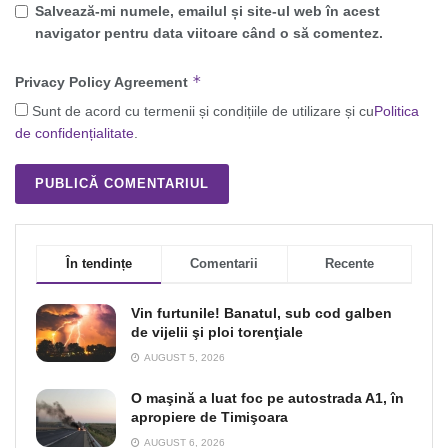
Salvează-mi numele, emailul și site-ul web în acest
navigator pentru data viitoare când o să comentez.
*
Privacy Policy Agreement
Sunt de acord cu termenii și condițiile de utilizare și cu
Politica
de confidențialitate
.
În tendințe
Comentarii
Recente
Vin furtunile! Banatul, sub cod galben
de vijelii şi ploi torenţiale
AUGUST 5, 2026
O maşină a luat foc pe autostrada A1, în
apropiere de Timişoara
AUGUST 6, 2026