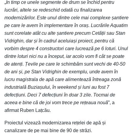
„
În timp ce unele segmente de drum se închid pentru
lucrări, altele se redeschid odată cu finalizarea
modernizărilor. Este unul dintre cele mai complexe șantiere
pe care le avem în implementare în oraș. Lucrările Aquatim
sunt corelate atât cu alte șantiere precum Cetății sau Stan
Vidrighin, dar și în cadrul aceluiași proiect, pentru că
vorbim despre 4 constructori care lucrează pe 6 loturi. Unul
dintre loturi nici nu a început, iar acolo vom fi cât se poate
de atenți. Țevile pe care le schimbăm sunt vechi de 40-50
de ani și, pe Stan Vidrighin de exemplu, unde avem în
lucru magistrala de apă care alimentează întreaga zonă
industrială Buziașului, în weekend și luni au fost 7
defecțiuni. Deci 7 defecțiuni în doar 3 zile. Tocmai de
aceea e bine că de joi vom trece pe rețeaua nouă
”, a
afirmat Ruben Lațcău.
Proiectul vizează modernizarea rețelei de apă și
canalizare de pe mai bine de 90 de străzi.