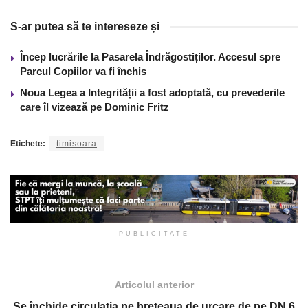
S-ar putea să te intereseze și
Încep lucrările la Pasarela Îndrăgostiților. Accesul spre
Parcul Copiilor va fi închis
Noua Legea a Integrității a fost adoptată, cu prevederile
care îl vizează pe Dominic Fritz
Etichete:
timisoara
PUBLICITATE
Articolul anterior
Se închide circulația pe breteaua de urcare de pe DN 6