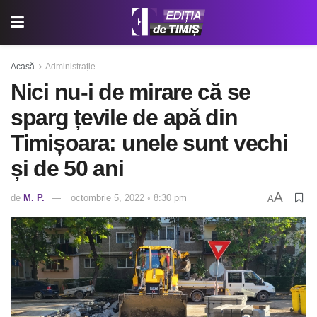
Acasă
Administrație
Nici nu-i de mirare că se
sparg țevile de apă din
Timișoara: unele sunt vechi
și de 50 ani
A
de
M. P.
octombrie 5, 2022 ◦ 8:30 pm
A