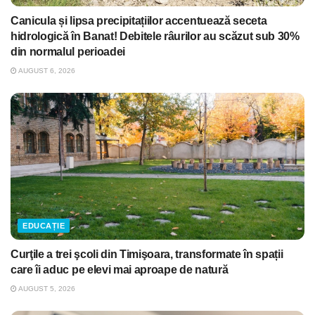
Canicula și lipsa precipitațiilor accentuează seceta
hidrologică în Banat! Debitele râurilor au scăzut sub 30%
din normalul perioadei
AUGUST 6, 2026
EDUCAȚIE
Curţile a trei şcoli din Timişoara, transformate în spații
care îi aduc pe elevi mai aproape de natură
AUGUST 5, 2026