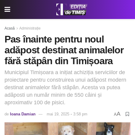
Acasă
Administrație
Pas înainte pentru noul
adăpost destinat animalelor
fără stăpân din Timișoara
Municipiul Timișoara a inițiat achiziția serviciilor de
proiectare pentru construirea unui adăpost modern
destinat animalelor fără stăpân. Acesta va putea
adăposti un număr minim de 550 câini și
aproximativ 100 de pisici.
A
de
Ioana Damian
mai 19, 2025 ◦ 3:58 pm
A