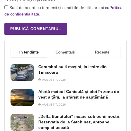
Sunt de acord cu termenii și condițiile de utilizare și cu
Politica
de confidențialitate
.
În tendințe
Comentarii
Recente
Carambol cu 4 mașini, la ieșire din
Timișoara
AUGUST 7, 2026
Alertă meteo! Caniculă şi ploi în zona de
vest a ţării, la sfârşit de săptămână
AUGUST 7, 2026
„Delta Banatului” moare sub ochii noștri.
Rezervația de la Satchinez, aproape
complet uscată