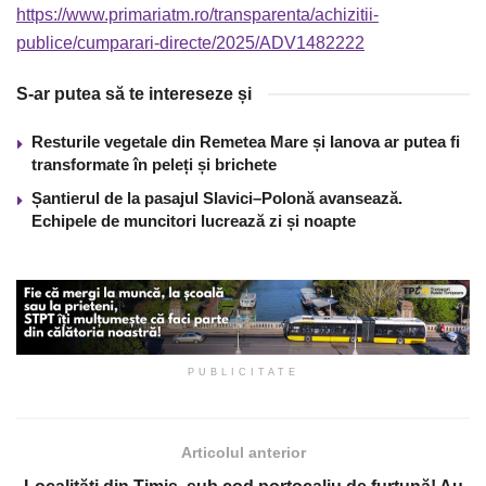
https://www.primariatm.ro/transparenta/achizitii-
publice/cumparari-directe/2025/ADV1482222
S-ar putea să te intereseze și
Resturile vegetale din Remetea Mare și Ianova ar putea fi
transformate în peleți și brichete
Șantierul de la pasajul Slavici–Polonă avansează.
Echipele de muncitori lucrează zi și noapte
PUBLICITATE
Articolul anterior