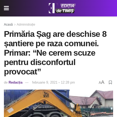
Acasă
Administrație
Primăria Șag are deschise 8
șantiere pe raza comunei.
Primar: “Ne cerem scuze
pentru disconfortul
provocat”
A
de
Redacția
februarie 9, 2021 ◦ 12:28 pm
A