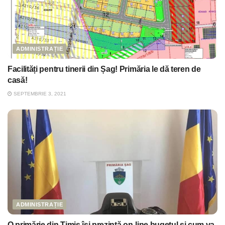
ADMINISTRAȚIE
Facilități pentru tinerii din Șag! Primăria le dă teren de
casă!
SEPTEMBRIE 3, 2021
ADMINISTRAȚIE
O primărie din Timiș își prezintă on-line bugetul și cum va