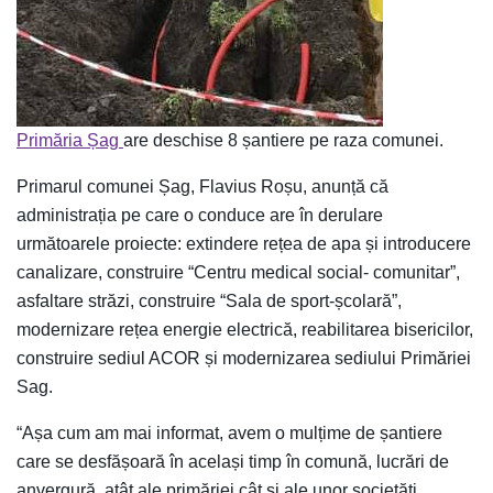
Primăria Șag
are deschise 8 șantiere pe raza comunei.
Primarul comunei Șag, Flavius Roșu, anunță că
administrația pe care o conduce are în derulare
următoarele proiecte: extindere rețea de apa și introducere
canalizare, construire “Centru medical social- comunitar”,
asfaltare străzi, construire “Sala de sport-școlară”,
modernizare rețea energie electrică, reabilitarea bisericilor,
construire sediul ACOR și modernizarea sediului Primăriei
Sag.
“Așa cum am mai informat, avem o mulțime de șantiere
care se desfășoară în același timp în comună, lucrări de
anvergură, atât ale primăriei cât și ale unor societăți