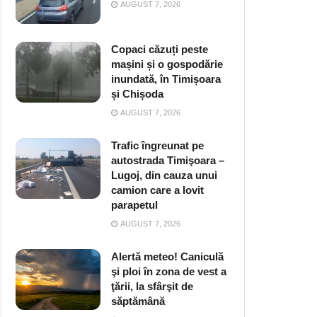
AUGUST 7, 2026
Copaci căzuți peste
mașini și o gospodărie
inundată, în Timișoara
și Chișoda
AUGUST 7, 2026
Trafic îngreunat pe
autostrada Timişoara –
Lugoj, din cauza unui
camion care a lovit
parapetul
AUGUST 7, 2026
Alertă meteo! Caniculă
şi ploi în zona de vest a
ţării, la sfârşit de
săptămână