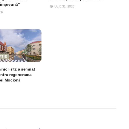
 împreună”
IULIE 31, 2026
26
AȚIE
inic Fritz a semnat
entru regenerarea
ței Mocioni