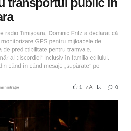
u transportul public în
ara
 de radio Timișoara, Dominic Fritz a declarat că
 monitorizare GPS pentru mijloacele de
 de predictibilitate pentru tramvaie,
r al discordiei” inclusiv în familia edilului.
te din când în când mesaje „supărate” pe
A
1
0
ministrație
A