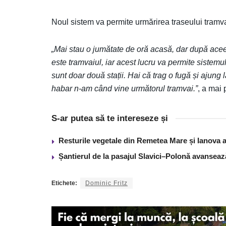
Noul sistem va permite urmărirea traseului tramvai
„Mai stau o jumătate de oră acasă, dar după acee
este tramvaiul, iar acest lucru va permite sistem
sunt doar două stații. Hai că trag o fugă și ajung 
habar n-am când vine următorul tramvai.”
, a mai 
S-ar putea să te intereseze și
Resturile vegetale din Remetea Mare și Ianova ar
Șantierul de la pasajul Slavici–Polonă avanseaz
Etichete:
Dominic Fritz