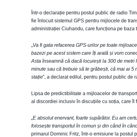
Într-o declarație pentru postul public de radio T
fie înlocuit sistemul GPS pentru mijlocele de tra
administrației Ciuhandu, care funcționa pe baza 
„
Va fi gata refacerea GPS-urilor pe toate mijloac
bazezi pe acest sistem care îți arată și vom conec
Asta înseamnă că dacă locuiești la 300 de metri lân
minute sau că trebuie să te grăbești, că mai ai 5 
stație
”, a declarat edilul, pentru postul public de 
Lipsa de predictibilitate a mijloacelor de transpor
al discordiei inclusiv în discuțiile cu soția, care îl
„E absolut enervant, foarte supărător. Eu am cert
folosește transportul în comun și din când în cân
primarul Dominic Fritz, într-o emisiune la postul 