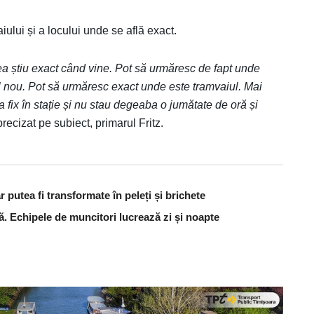
ului și a locului unde se află exact.
a știu exact când vine. Pot să urmăresc de fapt unde
ul nou. Pot să urmăresc exact unde este tramvaiul. Mai
la fix în stație și nu stau degeaba o jumătate de oră și
precizat pe subiect, primarul Fritz.
 putea fi transformate în peleți și brichete
ă. Echipele de muncitori lucrează zi și noapte