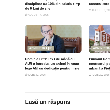
disciplinar cu 10% din salariu timp
construiește
de 6 luni de zile
AUGUST 3, 20
AUGUST 4, 2026
ADMINISTRAȚIE
ADMINISTR
Dominic Fritz: PSD de mână cu
Primarul Dom
AUR a introdus un articol în noua
contractul p
lege ANI cu dedicație pentru mine
urbană a Pie
IULIE 30, 2026
IULIE 29, 2026
Lasă un răspuns