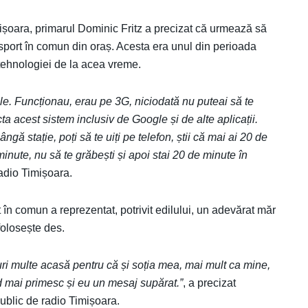
imișoara, primarul Dominic Fritz a precizat că urmează să
nsport în comun din oraș. Acesta era unul din perioada
tehnologiei de la acea vreme.
ele. Funcționau, erau pe 3G, niciodată nu puteai să te
ta acest sistem inclusiv de Google și de alte aplicații.
gă stație, poți să te uiți pe telefon, știi că mai ai 20 de
minute, nu să te grăbești și apoi stai 20 de minute în
radio Timișoara.
t în comun a reprezentat, potrivit edilului, un adevărat măr
 folosește des.
uri multe acasă pentru că și soția mea, mai mult ca mine,
d mai primesc și eu un mesaj supărat.”
, a precizat
public de radio Timișoara.