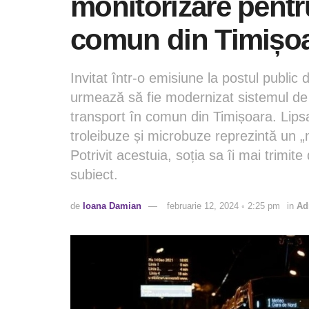
monitorizare pentr
comun din Timișo
Invitat într-o emisiune la postul public
urmează să fie modernizat sistemul de
transport în comun din Timișoara. Lipsa
troleibuze și microbuze reprezintă un „mă
Potrivit acestuia, soția sa îi mai trimi
subiect.
de
Ioana Damian
februarie 12, 2024 ◦ 2:25 pm
in
Ad