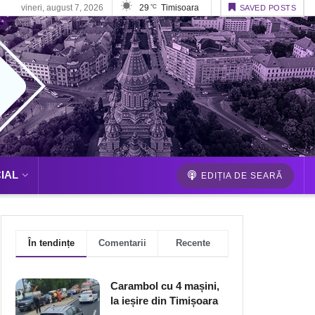
vineri, august 7, 2026
29
Timisoara
°C
SAVED POSTS
IAL
EDIȚIA DE SEARĂ
În tendințe
Comentarii
Recente
Carambol cu 4 mașini,
la ieșire din Timișoara