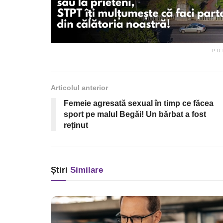
PU
Articolul anterior
Femeie agresată sexual în timp ce făcea
sport pe malul Begăi! Un bărbat a fost
reținut
Știri
Similare