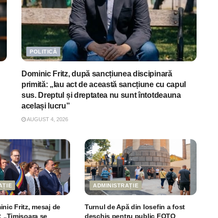
POLITICĂ
Dominic Fritz, după sancțiunea discipinară
primită: „Iau act de această sancțiune cu capul
sus. Dreptul și dreptatea nu sunt întotdeauna
același lucru”
AUGUST 4, 2026
AȚIE
ADMINISTRAȚIE
nic Fritz, mesaj de
Turnul de Apă din Iosefin a fost
: „Timișoara se
deschis pentru public FOTO