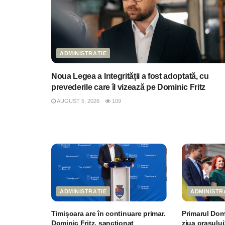
ADMINISTRAȚIE
Noua Legea a Integrității a fost adoptată, cu
prevederile care îl vizează pe Dominic Fritz
AUGUST 5, 2026
109
ADMINISTRAȚIE
ADMINISTR
Timișoara are în continuare primar.
Primarul Domi
Dominic Fritz, sancționat
ziua orașului