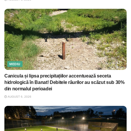
MEDIU
Canicula și lipsa precipitațiilor accentuează seceta
hidrologică în Banat! Debitele râurilor au scăzut sub 30%
din normalul perioadei
AUGUST 6, 2026