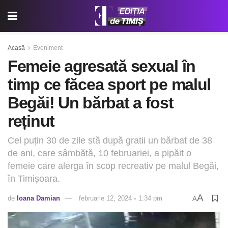
Acasă
Eveniment
Femeie agresată sexual în
timp ce făcea sport pe malul
Begăi! Un bărbat a fost
reținut
Cel puțin 30 de zile stă după gratii un bărbat de 38
de ani, care sâmbătă, 10 februariei, a pipăit o
femeie care alerga în scop recreativ pe malul Begăi,
în Timișoara.
A
de
Ioana Damian
februarie 12, 2024 ◦ 1:34 pm
A