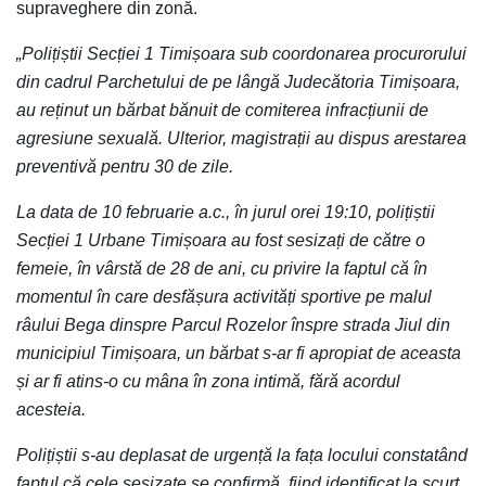
supraveghere din zonă.
„Polițiștii Secției 1 Timișoara sub coordonarea procurorului
din cadrul Parchetului de pe lângă Judecătoria Timișoara,
au reținut un bărbat bănuit de comiterea infracțiunii de
agresiune sexuală. Ulterior, magistrații au dispus arestarea
preventivă pentru 30 de zile.
La data de 10 februarie a.c., în jurul orei 19:10, polițiștii
Secției 1 Urbane Timișoara au fost sesizați de către o
femeie, în vârstă de 28 de ani, cu privire la faptul că în
momentul în care desfășura activități sportive pe malul
râului Bega dinspre Parcul Rozelor înspre strada Jiul din
municipiul Timișoara, un bărbat s-ar fi apropiat de aceasta
și ar fi atins-o cu mâna în zona intimă, fără acordul
acesteia.
Polițiștii s-au deplasat de urgență la fața locului constatând
faptul că cele sesizate se confirmă, fiind identificat la scurt