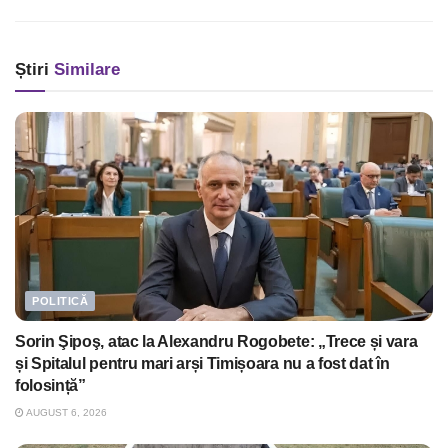
Știri
Similare
POLITICĂ
Sorin Şipoş, atac la Alexandru Rogobete: „Trece și vara
și Spitalul pentru mari arși Timișoara nu a fost dat în
folosință”
AUGUST 6, 2026