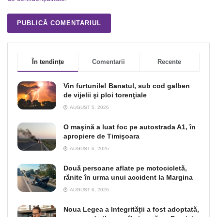
În tendințe
Comentarii
Recente
Vin furtunile! Banatul, sub cod galben
de vijelii şi ploi torenţiale
AUGUST 5, 2026
O maşină a luat foc pe autostrada A1, în
apropiere de Timişoara
AUGUST 6, 2026
Două persoane aflate pe motocicletă,
rănite în urma unui accident la Margina
AUGUST 6, 2026
Noua Legea a Integrității a fost adoptată,