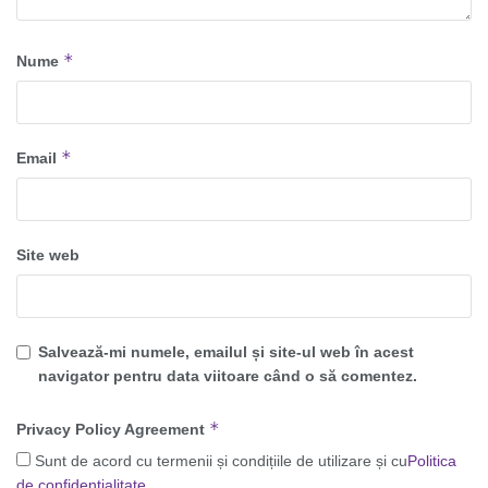
*
Nume
*
Email
Site web
Salvează-mi numele, emailul și site-ul web în acest
navigator pentru data viitoare când o să comentez.
*
Privacy Policy Agreement
Sunt de acord cu termenii și condițiile de utilizare și cu
Politica
de confidențialitate
.