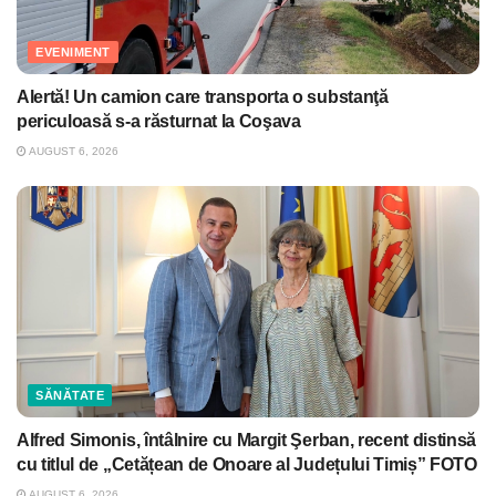
EVENIMENT
Alertă! Un camion care transporta o substanţă
periculoasă s-a răsturnat la Coşava
AUGUST 6, 2026
SĂNĂTATE
Alfred Simonis, întâlnire cu Margit Şerban, recent distinsă
cu titlul de „Cetățean de Onoare al Județului Timiș” FOTO
AUGUST 6, 2026