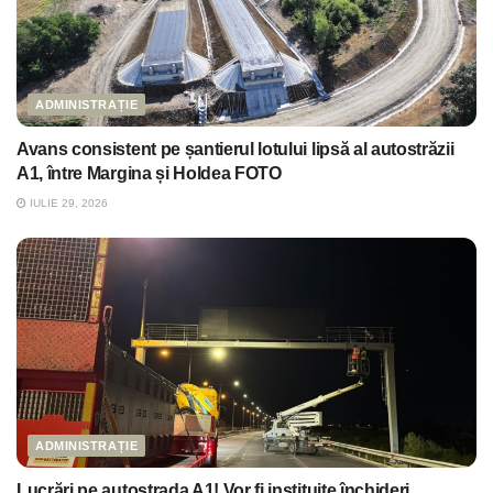
ADMINISTRAȚIE
Avans consistent pe șantierul lotului lipsă al autostrăzii
A1, între Margina și Holdea FOTO
IULIE 29, 2026
ADMINISTRAȚIE
Lucrări pe autostrada A1! Vor fi instituite închideri