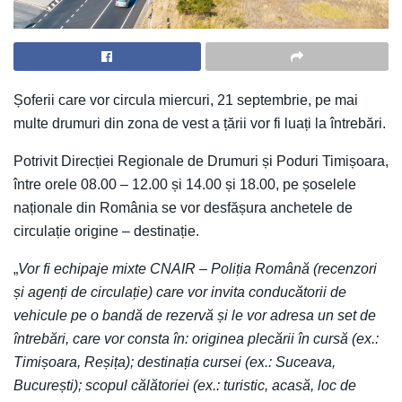
Șoferii care vor circula miercuri, 21 septembrie, pe mai
multe drumuri din zona de vest a țării vor fi luați la întrebări.
Potrivit Direcției Regionale de Drumuri și Poduri Timișoara,
între orele 08.00 – 12.00 și 14.00 și 18.00, pe șoselele
naționale din România se vor desfășura anchetele de
circulație origine – destinație.
„
Vor fi echipaje mixte CNAIR – Poliția Română (recenzori
și agenți de circulație) care vor invita conducătorii de
vehicule pe o bandă de rezervă și le vor adresa un set de
întrebări, care vor consta în: originea plecării în cursă (ex.:
Timișoara, Reșița); destinația cursei (ex.: Suceava,
București); scopul călătoriei (ex.: turistic, acasă, loc de