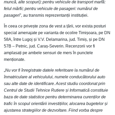
muncă, alte scopuri); pentru vehicule de transport marfă:
felul mărfii; pentru vehicule de pasageri: numărul de
pasageri
”, au transmis reprezentanții instituției.
În ceea ce privește zona de vest a țării, vor exista posturi
special amenajate pe varianta de ocolire Timișoara, pe DN
58A, între Lugoj și V.V. Delamarina, jud. Timiș, și pe DN
57B – Petnic, jud. Caraș-Severin. Recenzorii vor fi
amplasați pe ambele sensuri de mers în punctele
menționate.
„
Nu vor fi înregistrate datele referitoare la numărul de
înmatriculare al vehiculului, numele conducătorului auto
sau alte date de identificare. Acest studiu coordonat prin
Centrul de Studii Tehnice Rutiere și Informatică constituie
baza de date statistice pentru determinarea curenților de
trafic în scopul orientării investițiilor, alocarea bugetelor și
ajustarea strategiilor de dezvoltare. Fiind vorba despre