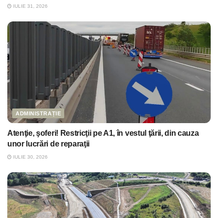
IULIE 31, 2026
ADMINISTRAȚIE
Atenţie, şoferi! Restricţii pe A1, în vestul ţării, din cauza
unor lucrări de reparaţii
IULIE 30, 2026