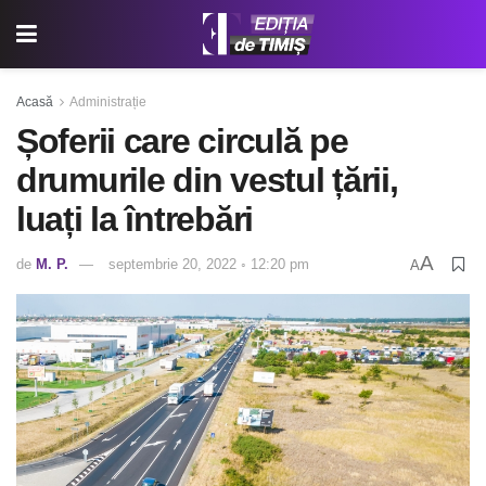
Acasă
Administrație
Șoferii care circulă pe
drumurile din vestul țării,
luați la întrebări
A
de
M. P.
septembrie 20, 2022 ◦ 12:20 pm
A