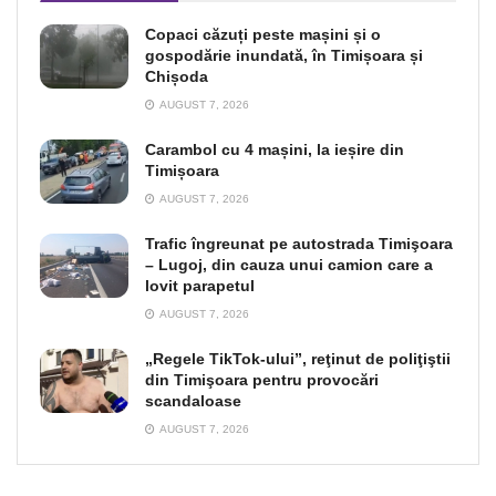
Copaci căzuți peste mașini și o
gospodărie inundată, în Timișoara și
Chișoda
AUGUST 7, 2026
Carambol cu 4 mașini, la ieșire din
Timișoara
AUGUST 7, 2026
Trafic îngreunat pe autostrada Timişoara
– Lugoj, din cauza unui camion care a
lovit parapetul
AUGUST 7, 2026
„Regele TikTok-ului”, reţinut de poliţiştii
din Timişoara pentru provocări
scandaloase
AUGUST 7, 2026