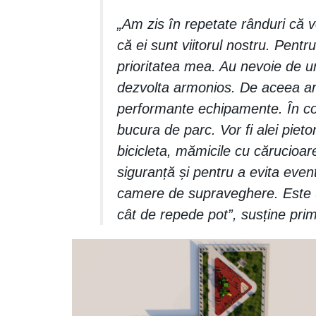
„Am zis în repetate rânduri că v
că ei sunt viitorul nostru. Pentr
prioritatea mea. Au nevoie de u
dezvolta armonios. De aceea am
performante echipamente. În co
bucura de parc. Vor fi alei pieto
bicicleta, mămicile cu cărucioare
siguranță și pentru a evita event
camere de supraveghere. Este un 
cât de repede pot”, susține pr