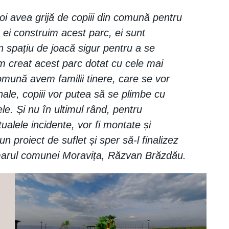
oi avea grijă de copiii din comună pentru
u ei construim acest parc, ei sunt
n spațiu de joacă sigur pentru a se
 creat acest parc dotat cu cele mai
mună avem familii tinere, care se vor
nale, copiii vor putea să se plimbe cu
le. Și nu în ultimul rând, pentru
ualele incidente, vor fi montate și
proiect de suflet și sper să-l finalizez
imarul comunei Moravița, Răzvan Brăzdău.