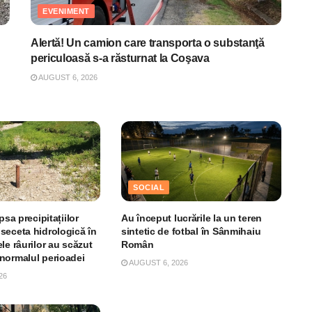
EVENIMENT
Alertă! Un camion care transporta o substanţă
periculoasă s-a răsturnat la Coşava
AUGUST 6, 2026
SOCIAL
psa precipitațiilor
Au început lucrările la un teren
seceta hidrologică în
sintetic de fotbal în Sânmihaiu
le râurilor au scăzut
Român
normalul perioadei
AUGUST 6, 2026
26