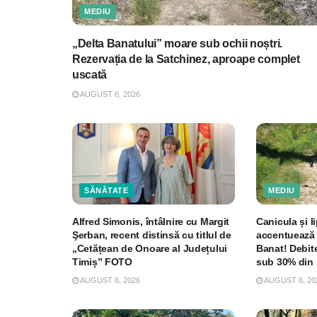
MEDIU
„Delta Banatului” moare sub ochii noștri.
Rezervația de la Satchinez, aproape complet
uscată
AUGUST 6, 2026
SĂNĂTATE
MEDIU
Alfred Simonis, întâlnire cu Margit
Canicula și li
Şerban, recent distinsă cu titlul de
accentuează 
„Cetățean de Onoare al Județului
Banat! Debite
Timiș” FOTO
sub 30% din 
AUGUST 6, 2026
AUGUST 6, 20