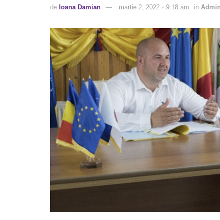
de
Ioana Damian
martie 2, 2022 ◦ 9:18 am
in
Admini