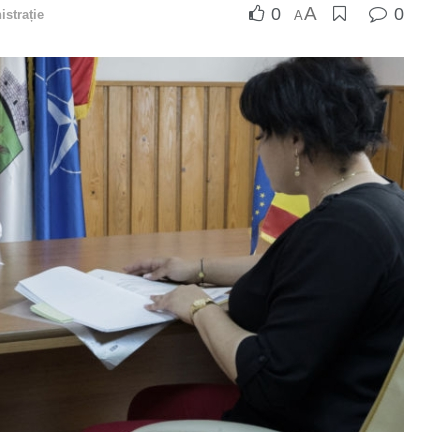
A
0
0
strație
A