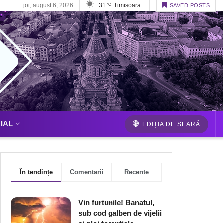
joi, august 6, 2026
31
Timisoara
°C
SAVED POSTS
IAL
EDIȚIA DE SEARĂ
În tendințe
Comentarii
Recente
Vin furtunile! Banatul,
sub cod galben de vijelii