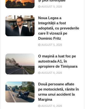
şi ploi torenţiale
AUGUST 5, 2026
Noua Legea a
Integrității a fost
adoptată, cu prevederile
care îl vizează pe
Dominic Fritz
AUGUST 5, 2026
O maşină a luat foc pe
autostrada A1, în
apropiere de Timişoara
AUGUST 6, 2026
Două persoane aflate
pe motocicletă, rănite în
urma unui accident la
Margina
AUGUST 6, 2026