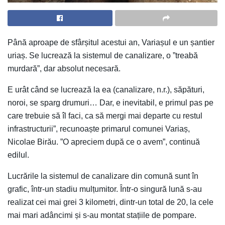
P
ână aproape de sfârșitul acestui an, Variașul e un șantier
uriaș. Se lucrează la sistemul de canalizare, o ”treabă
murdară”, dar absolut necesară.
E
urât când se lucrează la ea (canalizare, n.r.), săpături,
noroi, se sparg drumuri… Dar, e inevitabil, e primul pas pe
care trebuie să îl faci, ca să mergi mai departe cu restul
infrastructurii”, recunoaște primarul comunei Variaș,
Nicolae Birău. ”O apreciem după ce o avem”, continuă
edilul.
Lucrările la sistemul de canalizare din comună sunt în
grafic, într-un stadiu mulțumitor. Într-o singură lună s-au
realizat cei mai grei 3 kilometri, dintr-un total de 20, la cele
mai mari adâncimi și s-au montat stațiile de pompare.