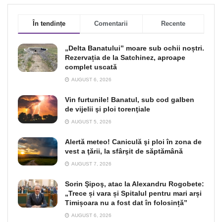
În tendințe
Comentarii
Recente
„Delta Banatului” moare sub ochii noștri.
Rezervația de la Satchinez, aproape
complet uscată
AUGUST 6, 2026
Vin furtunile! Banatul, sub cod galben
de vijelii şi ploi torenţiale
AUGUST 5, 2026
Alertă meteo! Caniculă şi ploi în zona de
vest a ţării, la sfârşit de săptămână
AUGUST 7, 2026
Sorin Şipoş, atac la Alexandru Rogobete:
„Trece și vara și Spitalul pentru mari arși
Timișoara nu a fost dat în folosință”
AUGUST 6, 2026