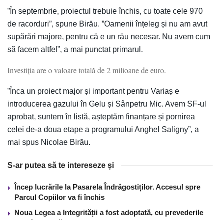
”În septembrie, proiectul trebuie închis, cu toate cele 970
de racorduri”, spune Birău. ”Oamenii înțeleg și nu am avut
supărări majore, pentru că e un rău necesar. Nu avem cum
să facem altfel”, a mai punctat primarul.
Investiția are o valoare totală de 2 milioane de euro.
”Înca un proiect major și important pentru Variaș e
introducerea gazului în Gelu și Sânpetru Mic. Avem SF-ul
aprobat, suntem în listă, așteptăm finanțare și pornirea
celei de-a doua etape a programului Anghel Saligny”, a
mai spus Nicolae Birău.
S-ar putea să te intereseze și
Încep lucrările la Pasarela Îndrăgostiților. Accesul spre
Parcul Copiilor va fi închis
Noua Legea a Integrității a fost adoptată, cu prevederile