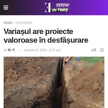
Acasă
Administrație
Variașul are proiecte
valoroase în desfășurare
A
de
M. P.
ianuarie 8, 2023 ◦ 6:27 pm
A