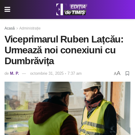
Acasă
Administrație
Viceprimarul Ruben Lațcău:
Urmează noi conexiuni cu
Dumbrăvița
A
de
M. P.
octombrie 31, 2025 ◦ 7:37 am
A