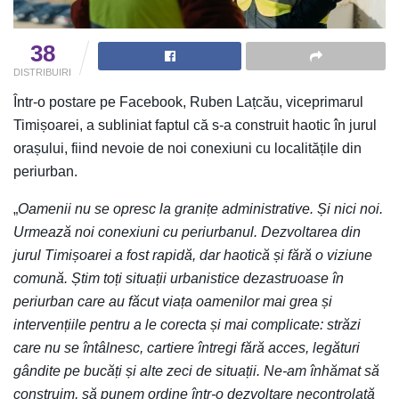
38
DISTRIBUIRI
Într-o postare pe Facebook, Ruben Lațcău, viceprimarul
Timișoarei, a subliniat faptul că s-a construit haotic în jurul
orașului, fiind nevoie de noi conexiuni cu localitățile din
periurban.
„
Oamenii nu se opresc la granițe administrative. Și nici noi.
Urmează noi conexiuni cu periurbanul. Dezvoltarea din
jurul Timișoarei a fost rapidă, dar haotică și fără o viziune
comună. Știm toți situații urbanistice dezastruoase în
periurban care au făcut viața oamenilor mai grea și
intervențiile pentru a le corecta și mai complicate: străzi
care nu se întâlnesc, cartiere întregi fără acces, legături
gândite pe bucăți și alte zeci de situații. Ne-am înhămat să
construim, să punem ordine într-o dezvoltare necontrolată