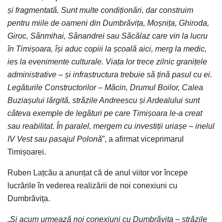
și fragmentată. Sunt multe condiționări, dar construim
pentru miile de oameni din Dumbrăvița, Moșnița, Ghiroda,
Giroc, Sânmihai, Sânandrei sau Săcălaz care vin la lucru
în Timișoara, își aduc copiii la școală aici, merg la medic,
ies la evenimente culturale. Viața lor trece zilnic granițele
administrative – și infrastructura trebuie să țină pasul cu ei.
Legăturile Constructorilor – Măcin, Drumul Boilor, Calea
Buziașului lărgită, străzile Andreescu și Ardealului sunt
câteva exemple de legături pe care Timișoara le-a creat
sau reabilitat. În paralel, mergem cu investiții uriașe – inelul
IV Vest sau pasajul Polonă
”, a afirmat viceprimarul
Timișoarei.
Ruben Lațcău a anunțat că de anul viitor vor începe
lucrările în vederea realizării de noi conexiuni cu
Dumbrăvița.
„
Și acum urmează noi conexiuni cu Dumbrăvița – străzile