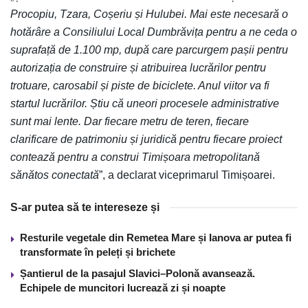
Procopiu, Tzara, Coșeriu și Hulubei. Mai este necesară o
hotărâre a Consiliului Local Dumbrăvița pentru a ne ceda o
suprafață de 1.100 mp, după care parcurgem pașii pentru
autorizația de construire și atribuirea lucrărilor pentru
trotuare, carosabil și piste de biciclete. Anul viitor va fi
startul lucrărilor. Știu că uneori procesele administrative
sunt mai lente. Dar fiecare metru de teren, fiecare
clarificare de patrimoniu și juridică pentru fiecare proiect
contează pentru a construi Timișoara metropolitană
sănătos conectată
”, a declarat viceprimarul Timișoarei.
S-ar putea să te intereseze și
Resturile vegetale din Remetea Mare și Ianova ar putea fi
transformate în peleți și brichete
Șantierul de la pasajul Slavici–Polonă avansează.
Echipele de muncitori lucrează zi și noapte