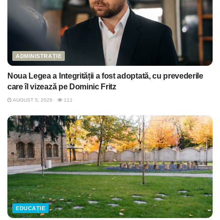
ADMINISTRAȚIE
Noua Legea a Integrității a fost adoptată, cu prevederile
care îl vizează pe Dominic Fritz
AUGUST 5, 2026
111
EDUCAȚIE