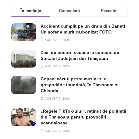
În tendințe
Comentarii
Recente
Accident cumplit pe un drum din Banat!
Un şofer a murit carbonizat FOTO
AUGUST 8, 2026
Zeci de posturi scoase la concurs de
Spitalul Județean din Timișoara
AUGUST 7, 2026
Copaci căzuți peste mașini și o
gospodărie inundată, în Timișoara și
Chișoda
AUGUST 7, 2026
„Regele TikTok-ului”, reţinut de poliţiştii
din Timişoara pentru provocări
scandaloase
AUGUST 7, 2026